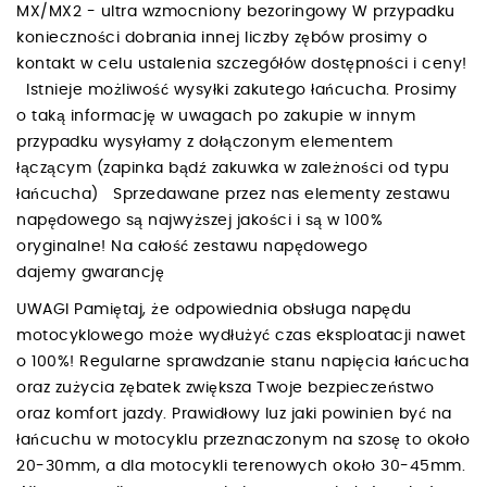
MX/MX2 - ultra wzmocniony bezoringowy W przypadku
konieczności dobrania innej liczby zębów prosimy o
kontakt w celu ustalenia szczegółów dostępności i ceny!
Istnieje możliwość wysyłki zakutego łańcucha. Prosimy
o taką informację w uwagach po zakupie w innym
przypadku wysyłamy z dołączonym elementem
łączącym (zapinka bądź zakuwka w zależności od typu
łańcucha) Sprzedawane przez nas elementy zestawu
napędowego są najwyższej jakości i są w 100%
oryginalne! Na całość zestawu napędowego
dajemy gwarancję
UWAGI Pamiętaj, że odpowiednia obsługa napędu
motocyklowego może wydłużyć czas eksploatacji nawet
o 100%! Regularne sprawdzanie stanu napięcia łańcucha
oraz zużycia zębatek zwiększa Twoje bezpieczeństwo
oraz komfort jazdy. Prawidłowy luz jaki powinien być na
łańcuchu w motocyklu przeznaczonym na szosę to około
20-30mm, a dla motocykli terenowych około 30-45mm.