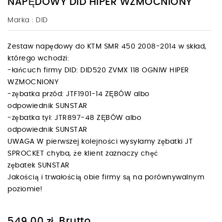
NAPĘDOWY DID HIPER WZMOCNIONY
Marka :
DID
Zestaw napędowy do KTM SMR 450 2008-2014 w skład,
którego wchodzi:
-łańcuch firmy DID: DID520 ZVMX 118 OGNIW HIPER
WZMOCNIONY
-zębatka przód: JTF1901-14 ZĘBÓW albo
odpowiednik SUNSTAR
-zębatka tył: JTR897-48 ZĘBÓW albo
odpowiednik SUNSTAR
UWAGA W pierwszej kolejności wysyłamy zębatki JT
SPROCKET chyba, że klient zaznaczy chęć
zębatek SUNSTAR
Jakością i trwałością obie firmy są na porównywalnym
poziomie!
Brutto
549,00 zł