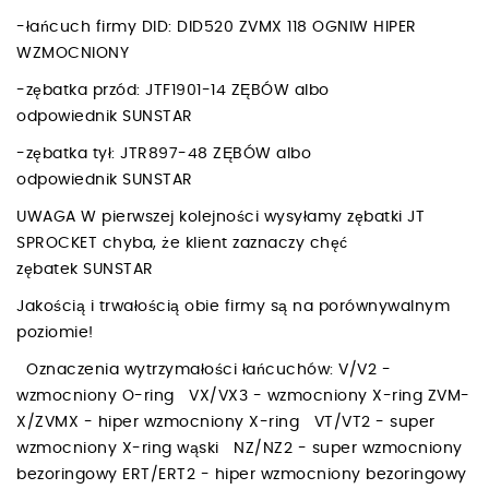
-łańcuch firmy DID: DID520 ZVMX 118 OGNIW HIPER
WZMOCNIONY
-zębatka przód: JTF1901-14 ZĘBÓW albo
odpowiednik SUNSTAR
-zębatka tył: JTR897-48 ZĘBÓW albo
odpowiednik SUNSTAR
UWAGA W pierwszej kolejności wysyłamy zębatki JT
SPROCKET chyba, że klient zaznaczy chęć
zębatek SUNSTAR
Jakością i trwałością obie firmy są na porównywalnym
poziomie!
Oznaczenia wytrzymałości łańcuchów: V/V2 -
wzmocniony O-ring VX/VX3 - wzmocniony X-ring ZVM-
X/ZVMX - hiper wzmocniony X-ring VT/VT2 - super
wzmocniony X-ring wąski NZ/NZ2 - super wzmocniony
bezoringowy ERT/ERT2 - hiper wzmocniony bezoringowy