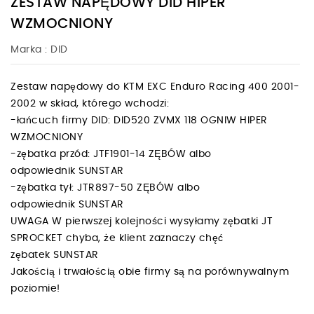
ZESTAW NAPĘDOWY DID HIPER
WZMOCNIONY
Marka :
DID
Zestaw napędowy do KTM EXC Enduro Racing 400 2001-
2002 w skład, którego wchodzi:
-łańcuch firmy DID: DID520 ZVMX 118 OGNIW HIPER
WZMOCNIONY
-zębatka przód: JTF1901-14 ZĘBÓW albo
odpowiednik SUNSTAR
-zębatka tył: JTR897-50 ZĘBÓW albo
odpowiednik SUNSTAR
UWAGA W pierwszej kolejności wysyłamy zębatki JT
SPROCKET chyba, że klient zaznaczy chęć
zębatek SUNSTAR
Jakością i trwałością obie firmy są na porównywalnym
poziomie!