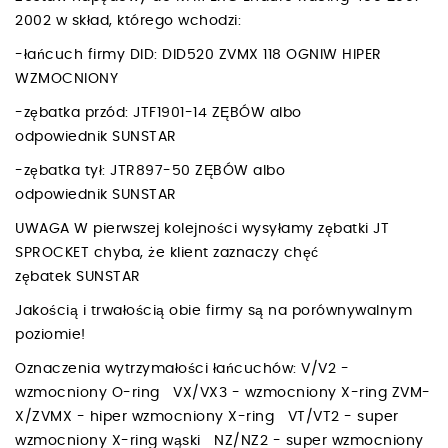
2002 w skład, którego wchodzi:
-łańcuch firmy DID: DID520 ZVMX 118 OGNIW HIPER
WZMOCNIONY
-zębatka przód: JTF1901-14 ZĘBÓW albo
odpowiednik SUNSTAR
-zębatka tył: JTR897-50 ZĘBÓW albo
odpowiednik SUNSTAR
UWAGA W pierwszej kolejności wysyłamy zębatki JT
SPROCKET chyba, że klient zaznaczy chęć
zębatek SUNSTAR
Jakością i trwałością obie firmy są na porównywalnym
poziomie!
Oznaczenia wytrzymałości łańcuchów: V/V2 -
wzmocniony O-ring VX/VX3 - wzmocniony X-ring ZVM-
X/ZVMX - hiper wzmocniony X-ring VT/VT2 - super
wzmocniony X-ring wąski NZ/NZ2 - super wzmocniony