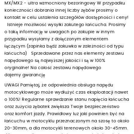
MX/MX2 - ultra wzmocniony bezoringowy W przypadku
konieczności dobrania innej liczby zębów prosimy o
kontakt w celu ustalenia szczegółów dostępności i ceny!
Istnieje możliwość wysyłki zakutego łańcucha. Prosimy
o taką informację w uwagach po zakupie w innym
przypadku wysyłamy z dołączonym elementem
łączącym (zapinka bądź zakuwka w zależności od typu
łańcucha) Sprzedawane przez nas elementy zestawu
napędowego są najwyższej jakości i są w 100%
oryginalne! Na całość zestawu napędowego
dajemy gwarancję
UWAGI Pamiętaj, że odpowiednia obsługa napędu
motocyklowego może wydłużyć czas eksploatacji nawet
o 100%! Regularne sprawdzanie stanu napięcia łańcucha
oraz zużycia zębatek zwiększa Twoje bezpieczeństwo
oraz komfort jazdy. Prawidłowy luz jaki powinien być na
łańcuchu w motocyklu przeznaczonym na szosę to około
20-30mm, a dla motocykli terenowych około 30-45mm.