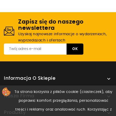
Zapisz się do naszego
newslettera
Uzyskaj najnowsze informacje o wydarzeniach,
wyprzedażach i ofertach

Informacja O Sklepie
Ta strona korzysta z plików cookie (ciasteczek), aby

Nasza Firma
poprawić komfort przeglądania, personalizować
treści i reklamy oraz analizować ruch. Korzystając z

Produkty