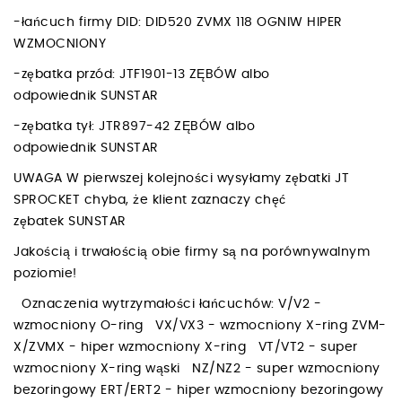
-łańcuch firmy DID: DID520 ZVMX 118 OGNIW HIPER
WZMOCNIONY
-zębatka przód: JTF1901-13 ZĘBÓW albo
odpowiednik SUNSTAR
-zębatka tył: JTR897-42 ZĘBÓW albo
odpowiednik SUNSTAR
UWAGA W pierwszej kolejności wysyłamy zębatki JT
SPROCKET chyba, że klient zaznaczy chęć
zębatek SUNSTAR
Jakością i trwałością obie firmy są na porównywalnym
poziomie!
Oznaczenia wytrzymałości łańcuchów: V/V2 -
wzmocniony O-ring VX/VX3 - wzmocniony X-ring ZVM-
X/ZVMX - hiper wzmocniony X-ring VT/VT2 - super
wzmocniony X-ring wąski NZ/NZ2 - super wzmocniony
bezoringowy ERT/ERT2 - hiper wzmocniony bezoringowy