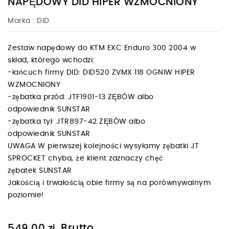
NAPĘDOWY DID HIPER WZMOCNIONY
Marka :
DID
Zestaw napędowy do KTM EXC Enduro 300 2004 w
skład, którego wchodzi:
-łańcuch firmy DID: DID520 ZVMX 118 OGNIW HIPER
WZMOCNIONY
-zębatka przód: JTF1901-13 ZĘBÓW albo
odpowiednik SUNSTAR
-zębatka tył: JTR897-42 ZĘBÓW albo
odpowiednik SUNSTAR
UWAGA W pierwszej kolejności wysyłamy zębatki JT
SPROCKET chyba, że klient zaznaczy chęć
zębatek SUNSTAR
Jakością i trwałością obie firmy są na porównywalnym
poziomie!
Brutto
549,00 zł