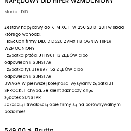
NAPĘDOWY DID HIPER WZMOCNIONY
Marka :
DID
Zestaw napędowy do KTM XCF-W 250 2010-2011 w skład,
którego wchodzi:
-łańcuch firmy DID: DID520 ZVMX 118 OGNIW HIPER
WZMOCNIONY
-zębatka przód: JTF1901-13 ZĘBÓW albo
odpowiednik SUNSTAR
-zębatka tył: JTR897-52 ZĘBÓW albo
odpowiednik SUNSTAR
UWAGA W pierwszej kolejności wysyłamy zębatki JT
SPROCKET chyba, że klient zaznaczy chęć
zębatek SUNSTAR
Jakością i trwałością obie firmy są na porównywalnym
poziomie!
Brutto
549,00 zł