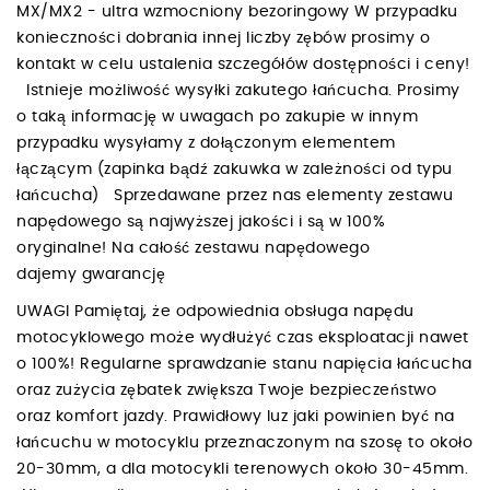
MX/MX2 - ultra wzmocniony bezoringowy W przypadku
konieczności dobrania innej liczby zębów prosimy o
kontakt w celu ustalenia szczegółów dostępności i ceny!
Istnieje możliwość wysyłki zakutego łańcucha. Prosimy
o taką informację w uwagach po zakupie w innym
przypadku wysyłamy z dołączonym elementem
łączącym (zapinka bądź zakuwka w zależności od typu
łańcucha) Sprzedawane przez nas elementy zestawu
napędowego są najwyższej jakości i są w 100%
oryginalne! Na całość zestawu napędowego
dajemy gwarancję
UWAGI Pamiętaj, że odpowiednia obsługa napędu
motocyklowego może wydłużyć czas eksploatacji nawet
o 100%! Regularne sprawdzanie stanu napięcia łańcucha
oraz zużycia zębatek zwiększa Twoje bezpieczeństwo
oraz komfort jazdy. Prawidłowy luz jaki powinien być na
łańcuchu w motocyklu przeznaczonym na szosę to około
20-30mm, a dla motocykli terenowych około 30-45mm.