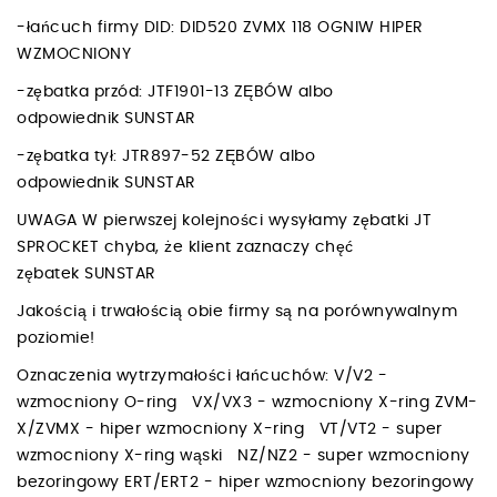
-łańcuch firmy DID: DID520 ZVMX 118 OGNIW HIPER
WZMOCNIONY
-zębatka przód: JTF1901-13 ZĘBÓW albo
odpowiednik SUNSTAR
-zębatka tył: JTR897-52 ZĘBÓW albo
odpowiednik SUNSTAR
UWAGA W pierwszej kolejności wysyłamy zębatki JT
SPROCKET chyba, że klient zaznaczy chęć
zębatek SUNSTAR
Jakością i trwałością obie firmy są na porównywalnym
poziomie!
Oznaczenia wytrzymałości łańcuchów: V/V2 -
wzmocniony O-ring VX/VX3 - wzmocniony X-ring ZVM-
X/ZVMX - hiper wzmocniony X-ring VT/VT2 - super
wzmocniony X-ring wąski NZ/NZ2 - super wzmocniony
bezoringowy ERT/ERT2 - hiper wzmocniony bezoringowy