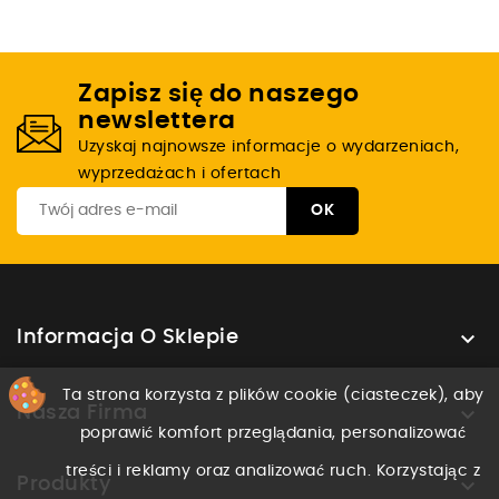
Zapisz się do naszego
newslettera
Uzyskaj najnowsze informacje o wydarzeniach,
wyprzedażach i ofertach

Informacja O Sklepie
Ta strona korzysta z plików cookie (ciasteczek), aby

Nasza Firma
poprawić komfort przeglądania, personalizować
treści i reklamy oraz analizować ruch. Korzystając z

Produkty