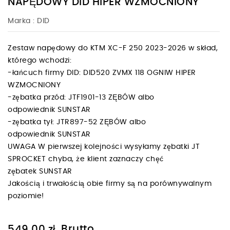
NAPĘDOWY DID HIPER WZMOCNIONY
Marka :
DID
Zestaw napędowy do KTM XC-F 250 2023-2026 w skład,
którego wchodzi:
-łańcuch firmy DID: DID520 ZVMX 118 OGNIW HIPER
WZMOCNIONY
-zębatka przód: JTF1901-13 ZĘBÓW albo
odpowiednik SUNSTAR
-zębatka tył: JTR897-52 ZĘBÓW albo
odpowiednik SUNSTAR
UWAGA W pierwszej kolejności wysyłamy zębatki JT
SPROCKET chyba, że klient zaznaczy chęć
zębatek SUNSTAR
Jakością i trwałością obie firmy są na porównywalnym
poziomie!
Brutto
549,00 zł