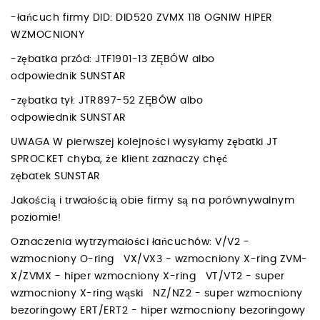
-łańcuch firmy DID: DID520 ZVMX 118 OGNIW HIPER
WZMOCNIONY
-zębatka przód: JTF1901-13 ZĘBÓW albo
odpowiednik SUNSTAR
-zębatka tył: JTR897-52 ZĘBÓW albo
odpowiednik SUNSTAR
UWAGA W pierwszej kolejności wysyłamy zębatki JT
SPROCKET chyba, że klient zaznaczy chęć
zębatek SUNSTAR
Jakością i trwałością obie firmy są na porównywalnym
poziomie!
Oznaczenia wytrzymałości łańcuchów: V/V2 -
wzmocniony O-ring VX/VX3 - wzmocniony X-ring ZVM-
X/ZVMX - hiper wzmocniony X-ring VT/VT2 - super
wzmocniony X-ring wąski NZ/NZ2 - super wzmocniony
bezoringowy ERT/ERT2 - hiper wzmocniony bezoringowy