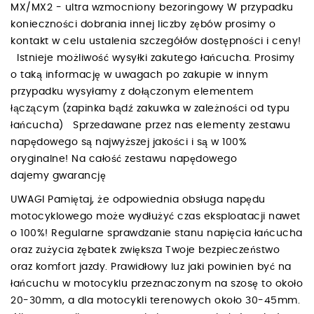
MX/MX2 - ultra wzmocniony bezoringowy W przypadku
konieczności dobrania innej liczby zębów prosimy o
kontakt w celu ustalenia szczegółów dostępności i ceny!
Istnieje możliwość wysyłki zakutego łańcucha. Prosimy
o taką informację w uwagach po zakupie w innym
przypadku wysyłamy z dołączonym elementem
łączącym (zapinka bądź zakuwka w zależności od typu
łańcucha) Sprzedawane przez nas elementy zestawu
napędowego są najwyższej jakości i są w 100%
oryginalne! Na całość zestawu napędowego
dajemy gwarancję
UWAGI Pamiętaj, że odpowiednia obsługa napędu
motocyklowego może wydłużyć czas eksploatacji nawet
o 100%! Regularne sprawdzanie stanu napięcia łańcucha
oraz zużycia zębatek zwiększa Twoje bezpieczeństwo
oraz komfort jazdy. Prawidłowy luz jaki powinien być na
łańcuchu w motocyklu przeznaczonym na szosę to około
20-30mm, a dla motocykli terenowych około 30-45mm.