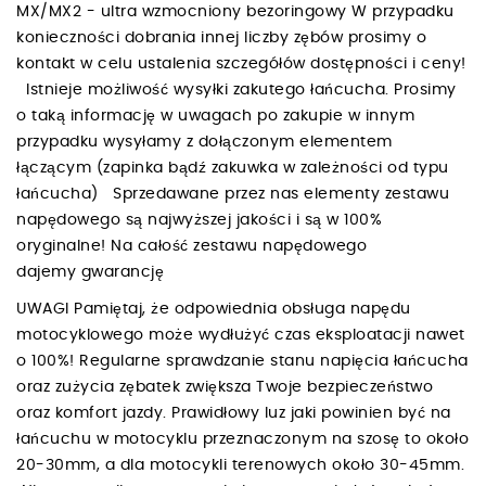
MX/MX2 - ultra wzmocniony bezoringowy W przypadku
konieczności dobrania innej liczby zębów prosimy o
kontakt w celu ustalenia szczegółów dostępności i ceny!
Istnieje możliwość wysyłki zakutego łańcucha. Prosimy
o taką informację w uwagach po zakupie w innym
przypadku wysyłamy z dołączonym elementem
łączącym (zapinka bądź zakuwka w zależności od typu
łańcucha) Sprzedawane przez nas elementy zestawu
napędowego są najwyższej jakości i są w 100%
oryginalne! Na całość zestawu napędowego
dajemy gwarancję
UWAGI Pamiętaj, że odpowiednia obsługa napędu
motocyklowego może wydłużyć czas eksploatacji nawet
o 100%! Regularne sprawdzanie stanu napięcia łańcucha
oraz zużycia zębatek zwiększa Twoje bezpieczeństwo
oraz komfort jazdy. Prawidłowy luz jaki powinien być na
łańcuchu w motocyklu przeznaczonym na szosę to około
20-30mm, a dla motocykli terenowych około 30-45mm.