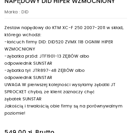
NAPĘDOWY DID HIPER WZMOCNIONY
Marka :
DID
Zestaw napędowy do KTM XC-F 250 2007-2011 w skład,
którego wchodzi:
-łańcuch firmy DID: DID520 ZVMX 118 OGNIW HIPER
WZMOCNIONY
-zębatka przód: JTF1901-13 ZĘBÓW albo
odpowiednik SUNSTAR
-zębatka tył: JTR897-48 ZĘBÓW albo
odpowiednik SUNSTAR
UWAGA W pierwszej kolejności wysyłamy zębatki JT
SPROCKET chyba, że klient zaznaczy chęć
zębatek SUNSTAR
Jakością i trwałością obie firmy są na porównywalnym
poziomie!
Brutto
549,00 zł