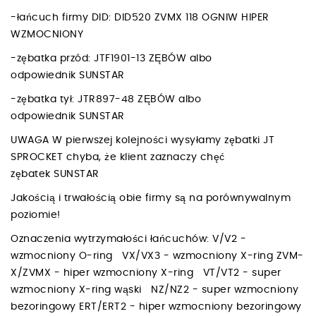
-łańcuch firmy DID: DID520 ZVMX 118 OGNIW HIPER
WZMOCNIONY
-zębatka przód: JTF1901-13 ZĘBÓW albo
odpowiednik SUNSTAR
-zębatka tył: JTR897-48 ZĘBÓW albo
odpowiednik SUNSTAR
UWAGA W pierwszej kolejności wysyłamy zębatki JT
SPROCKET chyba, że klient zaznaczy chęć
zębatek SUNSTAR
Jakością i trwałością obie firmy są na porównywalnym
poziomie!
Oznaczenia wytrzymałości łańcuchów: V/V2 -
wzmocniony O-ring VX/VX3 - wzmocniony X-ring ZVM-
X/ZVMX - hiper wzmocniony X-ring VT/VT2 - super
wzmocniony X-ring wąski NZ/NZ2 - super wzmocniony
bezoringowy ERT/ERT2 - hiper wzmocniony bezoringowy