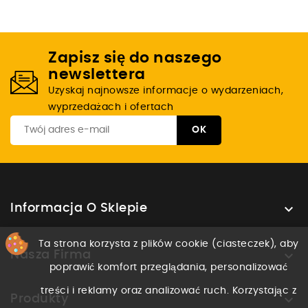
Zapisz się do naszego
newslettera
Uzyskaj najnowsze informacje o wydarzeniach,
wyprzedażach i ofertach

Informacja O Sklepie
Ta strona korzysta z plików cookie (ciasteczek), aby

Nasza Firma
poprawić komfort przeglądania, personalizować
treści i reklamy oraz analizować ruch. Korzystając z

Produkty