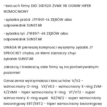
-łańcuch firmy DID: DID520 ZVMX 116 OGNIW HIPER
WZMOCNIONY
-zębatka przód: JTF1901-14 ZĘBÓW albo
odpowiednik SUNSTAR
-zębatka tył: JTR897-49 ZĘBÓW albo
odpowiednik SUNSTAR
UWAGA W pierwszej kolejności wysyłamy zębatki JT
SPROCKET chyba, że klient zaznaczy chęć
zębatek SUNSTAR
Jakością i trwałością obie firmy są na porównywalnym
poziomie!
Oznaczenia wytrzymałości łańcuchów: V/V2 -
wzmocniony O-ring VX/VX3 - wzmocniony X-ring ZVM-
X/ZVMX - hiper wzmocniony X-ring VT/VT2 - super
wzmocniony X-ring wąski NZ/NZ2 - super wzmocniony
bezoringowy ERT/ERT2 - hiper wzmocniony bezoringowy