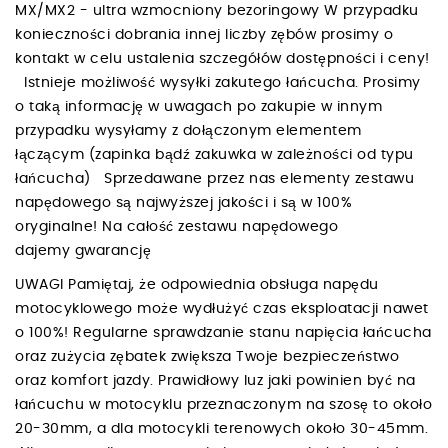
MX/MX2 - ultra wzmocniony bezoringowy W przypadku
konieczności dobrania innej liczby zębów prosimy o
kontakt w celu ustalenia szczegółów dostępności i ceny!
Istnieje możliwość wysyłki zakutego łańcucha. Prosimy
o taką informację w uwagach po zakupie w innym
przypadku wysyłamy z dołączonym elementem
łączącym (zapinka bądź zakuwka w zależności od typu
łańcucha) Sprzedawane przez nas elementy zestawu
napędowego są najwyższej jakości i są w 100%
oryginalne! Na całość zestawu napędowego
dajemy gwarancję
UWAGI Pamiętaj, że odpowiednia obsługa napędu
motocyklowego może wydłużyć czas eksploatacji nawet
o 100%! Regularne sprawdzanie stanu napięcia łańcucha
oraz zużycia zębatek zwiększa Twoje bezpieczeństwo
oraz komfort jazdy. Prawidłowy luz jaki powinien być na
łańcuchu w motocyklu przeznaczonym na szosę to około
20-30mm, a dla motocykli terenowych około 30-45mm.