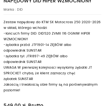
NAPĘDOWY DID HIPER WZMOCNIONY
Marka :
DID
Zestaw napędowy do KTM SX Motocross 250 2020-2026
w skład, którego wchodzi:
-łańcuch firmy DID: DID520 ZVMX 116 OGNIW HIPER
WZMOCNIONY
-zębatka przód: JTF1901-14 ZĘBÓW albo
odpowiednik SUNSTAR
-zębatka tył: JTR897-49 ZĘBÓW albo
odpowiednik SUNSTAR
UWAGA W pierwszej kolejności wysyłamy zębatki JT
SPROCKET chyba, że klient zaznaczy chęć
zębatek SUNSTAR
Jakością i trwałością obie firmy są na porównywalnym
poziomie!
Brutto
549,00 zł