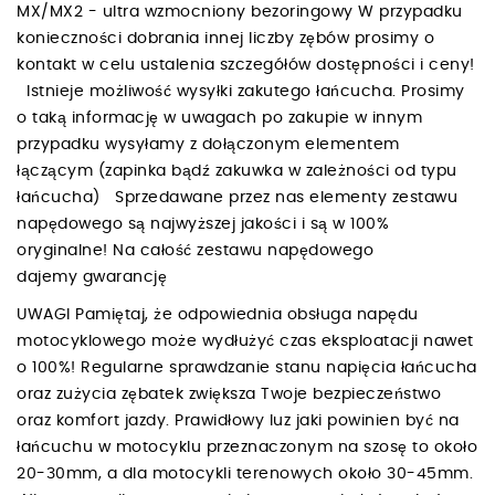
MX/MX2 - ultra wzmocniony bezoringowy W przypadku
konieczności dobrania innej liczby zębów prosimy o
kontakt w celu ustalenia szczegółów dostępności i ceny!
Istnieje możliwość wysyłki zakutego łańcucha. Prosimy
o taką informację w uwagach po zakupie w innym
przypadku wysyłamy z dołączonym elementem
łączącym (zapinka bądź zakuwka w zależności od typu
łańcucha) Sprzedawane przez nas elementy zestawu
napędowego są najwyższej jakości i są w 100%
oryginalne! Na całość zestawu napędowego
dajemy gwarancję
UWAGI Pamiętaj, że odpowiednia obsługa napędu
motocyklowego może wydłużyć czas eksploatacji nawet
o 100%! Regularne sprawdzanie stanu napięcia łańcucha
oraz zużycia zębatek zwiększa Twoje bezpieczeństwo
oraz komfort jazdy. Prawidłowy luz jaki powinien być na
łańcuchu w motocyklu przeznaczonym na szosę to około
20-30mm, a dla motocykli terenowych około 30-45mm.