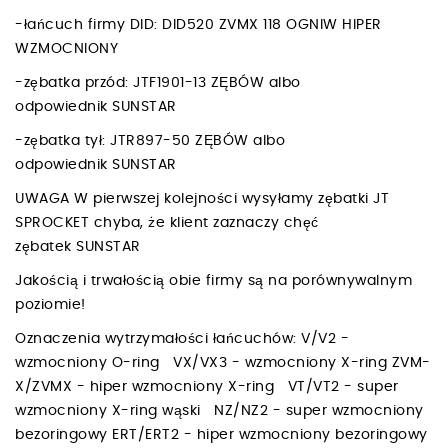
-łańcuch firmy DID: DID520 ZVMX 118 OGNIW HIPER
WZMOCNIONY
-zębatka przód: JTF1901-13 ZĘBÓW albo
odpowiednik SUNSTAR
-zębatka tył: JTR897-50 ZĘBÓW albo
odpowiednik SUNSTAR
UWAGA W pierwszej kolejności wysyłamy zębatki JT
SPROCKET chyba, że klient zaznaczy chęć
zębatek SUNSTAR
Jakością i trwałością obie firmy są na porównywalnym
poziomie!
Oznaczenia wytrzymałości łańcuchów: V/V2 -
wzmocniony O-ring VX/VX3 - wzmocniony X-ring ZVM-
X/ZVMX - hiper wzmocniony X-ring VT/VT2 - super
wzmocniony X-ring wąski NZ/NZ2 - super wzmocniony
bezoringowy ERT/ERT2 - hiper wzmocniony bezoringowy