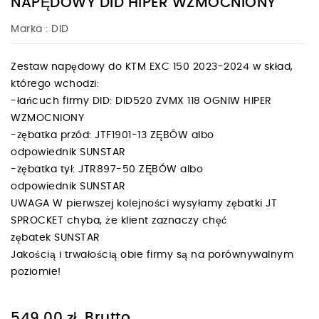
NAPĘDOWY DID HIPER WZMOCNIONY
Marka :
DID
Zestaw napędowy do KTM EXC 150 2023-2024 w skład,
którego wchodzi:
-łańcuch firmy DID: DID520 ZVMX 118 OGNIW HIPER
WZMOCNIONY
-zębatka przód: JTF1901-13 ZĘBÓW albo
odpowiednik SUNSTAR
-zębatka tył: JTR897-50 ZĘBÓW albo
odpowiednik SUNSTAR
UWAGA W pierwszej kolejności wysyłamy zębatki JT
SPROCKET chyba, że klient zaznaczy chęć
zębatek SUNSTAR
Jakością i trwałością obie firmy są na porównywalnym
poziomie!
Brutto
549,00 zł