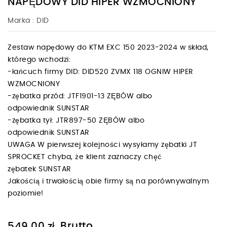
NAPĘDOWY DID HIPER WZMOCNIONY
Marka :
DID
Zestaw napędowy do KTM EXC 150 2023-2024 w skład,
którego wchodzi:
-łańcuch firmy DID: DID520 ZVMX 118 OGNIW HIPER
WZMOCNIONY
-zębatka przód: JTF1901-13 ZĘBÓW albo
odpowiednik SUNSTAR
-zębatka tył: JTR897-50 ZĘBÓW albo
odpowiednik SUNSTAR
UWAGA W pierwszej kolejności wysyłamy zębatki JT
SPROCKET chyba, że klient zaznaczy chęć
zębatek SUNSTAR
Jakością i trwałością obie firmy są na porównywalnym
poziomie!
Brutto
549,00 zł