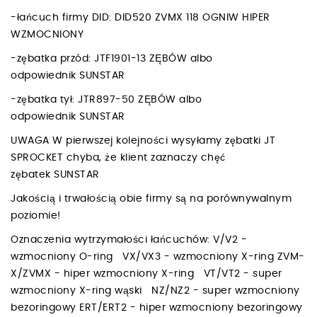
-łańcuch firmy DID: DID520 ZVMX 118 OGNIW HIPER
WZMOCNIONY
-zębatka przód: JTF1901-13 ZĘBÓW albo
odpowiednik SUNSTAR
-zębatka tył: JTR897-50 ZĘBÓW albo
odpowiednik SUNSTAR
UWAGA W pierwszej kolejności wysyłamy zębatki JT
SPROCKET chyba, że klient zaznaczy chęć
zębatek SUNSTAR
Jakością i trwałością obie firmy są na porównywalnym
poziomie!
Oznaczenia wytrzymałości łańcuchów: V/V2 -
wzmocniony O-ring VX/VX3 - wzmocniony X-ring ZVM-
X/ZVMX - hiper wzmocniony X-ring VT/VT2 - super
wzmocniony X-ring wąski NZ/NZ2 - super wzmocniony
bezoringowy ERT/ERT2 - hiper wzmocniony bezoringowy