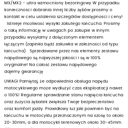
MX/MX2 - ultra wzmocniony bezoringowy W przypadku
konieczności dobrania innej liczby zębów prosimy o
kontakt w celu ustalenia szczegółów dostępności i ceny!
Istnieje możliwość wysyłki zakutego łańcucha. Prosimy
o taką informację w uwagach po zakupie w innym
przypadku wysyłamy z dołączonym elementem
łączącym (zapinka bądź zakuwka w zależności od typu
łańcucha) Sprzedawane przez nas elementy zestawu
napędowego są najwyższej jakości i są w 100%
oryginalne! Na całość zestawu napędowego
dajemy gwarancję
UWAGI Pamiętaj, że odpowiednia obsługa napędu
motocyklowego może wydłużyć czas eksploatacji nawet
o 100%! Regularne sprawdzanie stanu napięcia łańcucha
oraz zużycia zębatek zwiększa Twoje bezpieczeństwo
oraz komfort jazdy. Prawidłowy luz jaki powinien być na
łańcuchu w motocyklu przeznaczonym na szosę to około
20-30mm, a dla motocykli terenowych około 30-45mm.