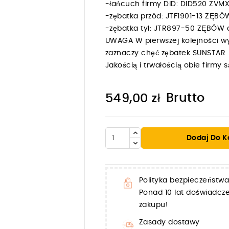
-łańcuch firmy DID: DID520 ZV
-zębatka przód: JTF1901-13 ZĘB
-zębatka tył: JTR897-50 ZĘBÓW
UWAGA W pierwszej kolejności wy
zaznaczy chęć zębatek SUNSTAR
Jakością i trwałością obie firm
Brutto
549,00 zł
Dodaj Do K

Polityka bezpieczeństwa
Ponad 10 lat doświadc
zakupu!
Zasady dostawy