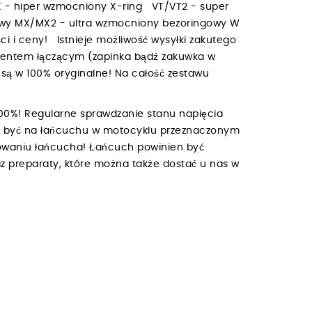
 - hiper wzmocniony X-ring VT/VT2 - super
owy MX/MX2 - ultra wzmocniony bezoringowy W
i i ceny! Istnieje możliwość wysyłki zakutego
mentem łączącym (zapinka bądź zakuwka w
są w 100% oryginalne! Na całość zestawu
00%! Regularne sprawdzanie stanu napięcia
ien być na łańcuchu w motocyklu przeznaczonym
owaniu łańcucha! Łańcuch powinien być
z preparaty, które można także dostać u nas w