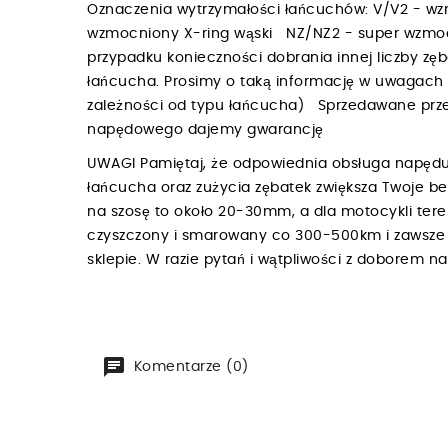
Oznaczenia wytrzymałości łańcuchów: V/V2 - w
wzmocniony X-ring wąski NZ/NZ2 - super wzmoc
przypadku konieczności dobrania innej liczby zę
łańcucha. Prosimy o taką informację w uwagac
zależności od typu łańcucha) Sprzedawane przez
napędowego dajemy gwarancję
UWAGI Pamiętaj, że odpowiednia obsługa napędu
łańcucha oraz zużycia zębatek zwiększa Twoje b
na szosę to około 20-30mm, a dla motocykli te
czyszczony i smarowany co 300-500km i zawsze p
sklepie. W razie pytań i wątpliwości z doborem 
Komentarze (0)