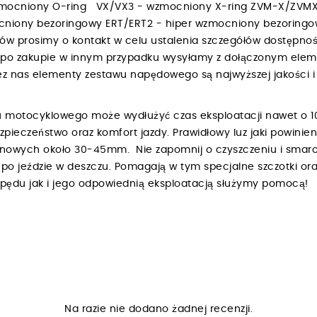
zmocniony O-ring VX/VX3 - wzmocniony X-ring ZVM-X/ZVMX
niony bezoringowy ERT/ERT2 - hiper wzmocniony bezoring
bów prosimy o kontakt w celu ustalenia szczegółów dostępnośc
h po zakupie w innym przypadku wysyłamy z dołączonym ele
 nas elementy zestawu napędowego są najwyższej jakości i 
 motocyklowego może wydłużyć czas eksploatacji nawet o 1
ezpieczeństwo oraz komfort jazdy. Prawidłowy luz jaki powin
renowych około 30-45mm. Nie zapomnij o czyszczeniu i smar
o jeździe w deszczu. Pomagają w tym specjalne szczotki ora
napędu jak i jego odpowiednią eksploatacją służymy pomocą!
Na razie nie dodano żadnej recenzji.