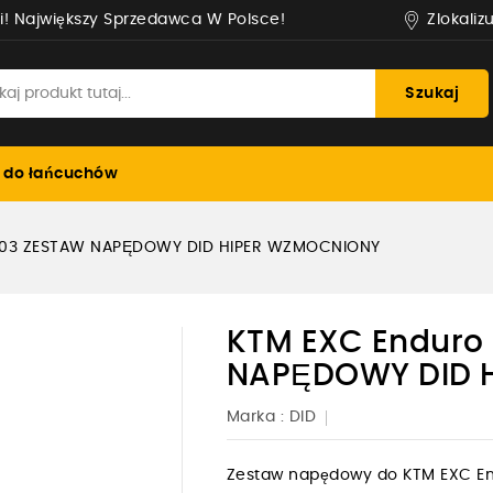
Zlokaliz
i! Największy Sprzedawca W Polsce!
Szukaj
 do łańcuchów
2003 ZESTAW NAPĘDOWY DID HIPER WZMOCNIONY
KTM EXC Enduro
NAPĘDOWY DID 
Marka :
DID
Zestaw napędowy do KTM EXC En