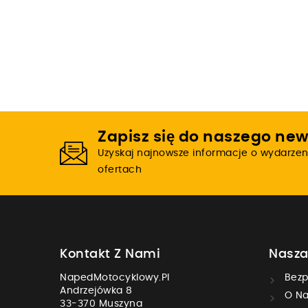
Zapisz się do naszego new
Uzyskaj najnowsze informacje o wydarzen
ofertach
Kontakt Z Nami
Nasza
NapedMotocyklowy.pl
Bezp
Andrzejówka 8
O Na
33-370 Muszyna