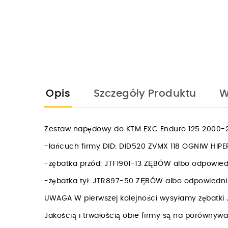
Opis
Szczegóły Produktu
W
Zestaw napędowy do KTM EXC Enduro 125 2000-2
-łańcuch firmy DID: DID520 ZVMX 118 OGNIW HI
-zębatka przód: JTF1901-13 ZĘBÓW albo odpowie
-zębatka tył: JTR897-50 ZĘBÓW albo odpowied
UWAGA W pierwszej kolejności wysyłamy zębatki 
Jakością i trwałością obie firmy są na porówny