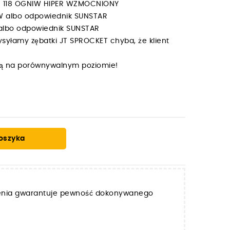
MX 118 OGNIW HIPER WZMOCNIONY
ÓW albo odpowiednik SUNSTAR
 albo odpowiednik SUNSTAR
syłamy zębatki JT SPROCKET chyba, że klient
y są na porównywalnym poziomie!
oszyka
zenia gwarantuje pewność dokonywanego