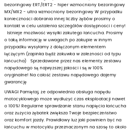
bezoringowy ERT/ERT2 - hiper wzmocniony bezoringowy
MX/MX2 - ultra wzmocniony bezoringowy W przypadku
konieczności dobrania innej liczby zębów prosimy o
kontakt w celu ustalenia szczegółów dostępności i ceny!
Istnieje możliwość wysyłki zakutego łańcucha. Prosimy
o taką informację w uwagach po zakupie w innym
przypadku wysyłamy z dołączonym elementem
łączącym (zapinka bądź zakuwka w zależności od typu
łańcucha) Sprzedawane przez nas elementy zestawu
napędowego są najwyższej jakości i są w 100%
oryginalne! Na całość zestawu napędowego dajemy
gwarancję
UWAGI Pamiętaj, że odpowiednia obsługa napędu
motocyklowego może wydłużyć czas eksploatacji nawet
o 100%! Regularne sprawdzanie stanu napięcia łańcucha
oraz zużycia zębatek zwiększa Twoje bezpieczeństwo
oraz komfort jazdy. Prawidłowy luz jaki powinien być na
łańcuchu w motocyklu przeznaczonym na szosę to około