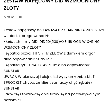
ZESTAW NAPĘDOWY DID WZMOCNIONY
ZŁOTY
Marka :
DID
Zestaw napędowy do KAWASAKI ZX-14R NINJA 2012-2025
w skład, którego wchodzi:
-łańcuch firmy DID: DID50(530)VX3 118 OGNIW X-RING
WZMOCNIONY ZŁOTY
-zębatka przód: JTF517-17 ZĘBÓW z tłumikiem drgań
albo odpowiednik SUNSTAR
-zębatka tył: JTR1493-42 ZĘBY albo odpowiednik
SUNSTAR
UWAGA W pierwszej kolejności wysyłamy zębatki JT
SPROCKET chyba, że klient zaznaczy chęć zębatek
SUNSTAR
Jakością i trwałością obie firmy są na porównywalnym
poziomie!