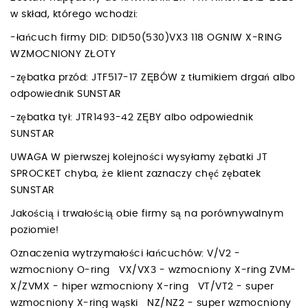
w skład, którego wchodzi:
-łańcuch firmy DID: DID50(530)VX3 118 OGNIW X-RING
WZMOCNIONY ZŁOTY
-zębatka przód: JTF517-17 ZĘBÓW z tłumikiem drgań albo
odpowiednik SUNSTAR
-zębatka tył: JTR1493-42 ZĘBY albo odpowiednik
SUNSTAR
UWAGA W pierwszej kolejności wysyłamy zębatki JT
SPROCKET chyba, że klient zaznaczy chęć zębatek
SUNSTAR
Jakością i trwałością obie firmy są na porównywalnym
poziomie!
Oznaczenia wytrzymałości łańcuchów: V/V2 -
wzmocniony O-ring VX/VX3 - wzmocniony X-ring ZVM-
X/ZVMX - hiper wzmocniony X-ring VT/VT2 - super
wzmocniony X-ring wąski NZ/NZ2 - super wzmocniony