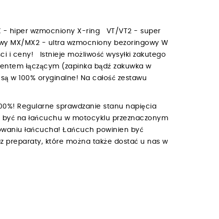
 - hiper wzmocniony X-ring VT/VT2 - super
owy MX/MX2 - ultra wzmocniony bezoringowy W
i i ceny! Istnieje możliwość wysyłki zakutego
mentem łączącym (zapinka bądź zakuwka w
są w 100% oryginalne! Na całość zestawu
00%! Regularne sprawdzanie stanu napięcia
ien być na łańcuchu w motocyklu przeznaczonym
owaniu łańcucha! Łańcuch powinien być
z preparaty, które można także dostać u nas w