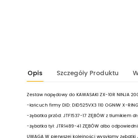
Opis
Szczegóły Produktu
W
Zestaw napędowy do KAWASAKI ZX-10R NINJA 200
-łańcuch firmy DID: DID525VX3 110 OGNIW X-R
-zębatka przód: JTF1537-17 ZĘBÓW z tłumikiem d
-zębatka tył: JTR1489-41 ZĘBÓW albo odpowied
UWAGA W pierwszej kolejności wysyłamy zębatki 