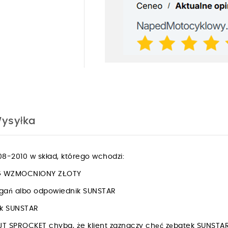
ysyłka
8-2010 w skład, którego wchodzi:
ING WZMOCNIONY ZŁOTY
rgań albo odpowiednik SUNSTAR
nik SUNSTAR
JT SPROCKET chyba, że klient zaznaczy chęć zębatek SUNSTA