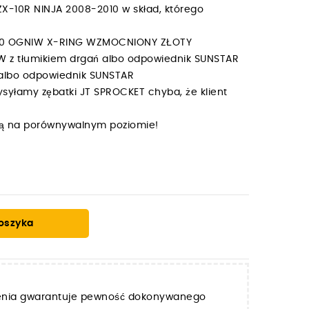
-10R NINJA 2008-2010 w skład, którego
 110 OGNIW X-RING WZMOCNIONY ZŁOTY
ÓW z tłumikiem drgań albo odpowiednik SUNSTAR
W albo odpowiednik SUNSTAR
syłamy zębatki JT SPROCKET chyba, że klient
y są na porównywalnym poziomie!
oszyka
zenia gwarantuje pewność dokonywanego