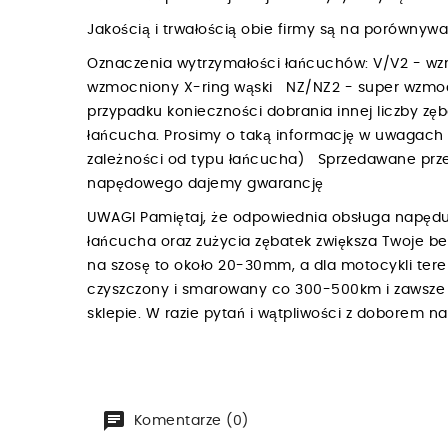
Jakością i trwałością obie firmy są na porówny
Oznaczenia wytrzymałości łańcuchów: V/V2 - w
wzmocniony X-ring wąski NZ/NZ2 - super wzmoc
przypadku konieczności dobrania innej liczby zę
łańcucha. Prosimy o taką informację w uwagac
zależności od typu łańcucha) Sprzedawane przez
napędowego dajemy gwarancję
UWAGI Pamiętaj, że odpowiednia obsługa napędu
łańcucha oraz zużycia zębatek zwiększa Twoje b
na szosę to około 20-30mm, a dla motocykli te
czyszczony i smarowany co 300-500km i zawsze p
sklepie. W razie pytań i wątpliwości z doborem 
Komentarze (0)