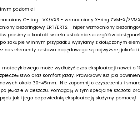
walnym poziomie!
zmocniony O-ring VX/VX3 - wzmocniony X-ring ZVM-X/ZVMX
niony bezoringowy ERT/ERT2 - hiper wzmocniony bezoring
bów prosimy o kontakt w celu ustalenia szczegółów dostępnośc
h po zakupie w innym przypadku wysyłamy z dołączonym ele
 nas elementy zestawu napędowego są najwyższej jakości i 
 motocyklowego może wydłużyć czas eksploatacji nawet o 1
ezpieczeństwo oraz komfort jazdy. Prawidłowy luz jaki powin
renowych około 30-45mm. Nie zapomnij o czyszczeniu i smar
o jeździe w deszczu. Pomagają w tym specjalne szczotki ora
napędu jak i jego odpowiednią eksploatacją służymy pomocą!