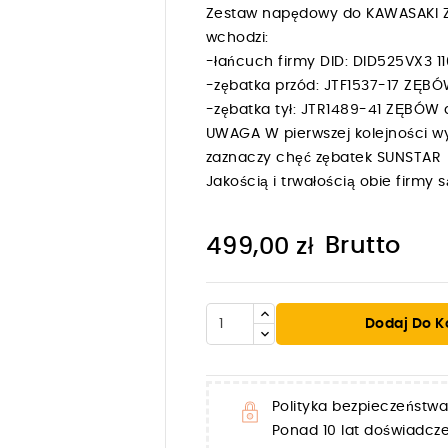
Zestaw napędowy do KAWASAKI ZX
wchodzi:
-łańcuch firmy DID: DID525VX3
-zębatka przód: JTF1537-17 ZĘB
-zębatka tył: JTR1489-41 ZĘBÓ
UWAGA W pierwszej kolejności wy
zaznaczy chęć zębatek SUNSTAR
Jakością i trwałością obie firm
Brutto
499,00 zł

Dodaj Do K
Polityka bezpieczeństwa
Ponad 10 lat doświadc