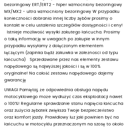
bezoringowy ERT/ERT2 - hiper wzmocniony bezoringowy
MX/MX2 - ultra wzmocniony bezoringowy W przypadku
konieczności dobrania innej liczby zębów prosimy o
kontakt w celu ustalenia szczegółów dostępności i ceny!
Istnieje możliwość wysyłki zakutego łańcucha. Prosimy
o taką informację w uwagach po zakupie w innym
przypadku wysyłamy z dołączonym elementem
łączącym (zapinka bądź zakuwka w zależności od typu
łańcucha) Sprzedawane przez nas elementy zestawu
napędowego są najwyższej jakości i są w 100%
oryginalne! Na całość zestawu napędowego dajemy
gwarancję
UWAGI Pamiętaj, że odpowiednia obsługa napędu
motocyklowego może wydłużyć czas eksploatacji nawet
o 100%! Regularne sprawdzanie stanu napięcia łańcucha
oraz zużycia zębatek zwiększa Twoje bezpieczeństwo
oraz komfort jazdy. Prawidłowy luz jaki powinien być na
łańcuchu w motocyklu przeznaczonym na szosę to około