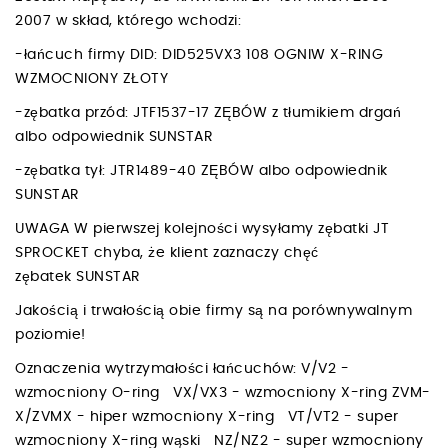
2007 w skład, którego wchodzi:
-łańcuch firmy DID: DID525VX3 108 OGNIW X-RING
WZMOCNIONY ZŁOTY
-zębatka przód: JTF1537-17 ZĘBÓW z tłumikiem drgań
albo odpowiednik SUNSTAR
-zębatka tył: JTR1489-40 ZĘBÓW albo odpowiednik
SUNSTAR
UWAGA W pierwszej kolejności wysyłamy zębatki JT
SPROCKET chyba, że klient zaznaczy chęć
zębatek SUNSTAR
Jakością i trwałością obie firmy są na porównywalnym
poziomie!
Oznaczenia wytrzymałości łańcuchów: V/V2 -
wzmocniony O-ring VX/VX3 - wzmocniony X-ring ZVM-
X/ZVMX - hiper wzmocniony X-ring VT/VT2 - super
wzmocniony X-ring wąski NZ/NZ2 - super wzmocniony