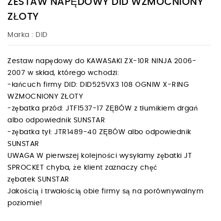
ZESTAW NAPĘDOWY DID WZMOCNIONY
ZŁOTY
Marka :
DID
Zestaw napędowy do KAWASAKI ZX-10R NINJA 2006-
2007 w skład, którego wchodzi:
-łańcuch firmy DID: DID525VX3 108 OGNIW X-RING
WZMOCNIONY ZŁOTY
-zębatka przód: JTF1537-17 ZĘBÓW z tłumikiem drgań
albo odpowiednik SUNSTAR
-zębatka tył: JTR1489-40 ZĘBÓW albo odpowiednik
SUNSTAR
UWAGA W pierwszej kolejności wysyłamy zębatki JT
SPROCKET chyba, że klient zaznaczy chęć
zębatek SUNSTAR
Jakością i trwałością obie firmy są na porównywalnym
poziomie!