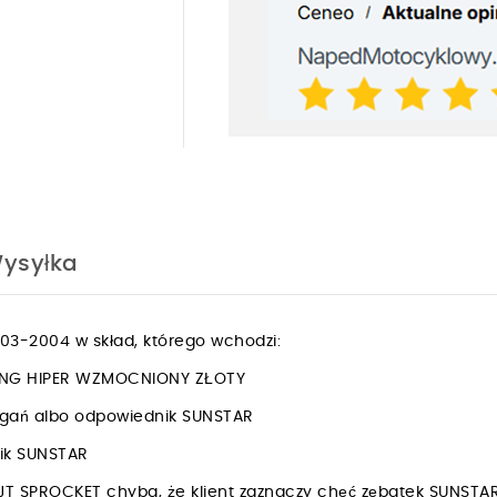
ysyłka
3-2004 w skład, którego wchodzi:
RING HIPER WZMOCNIONY ZŁOTY
drgań albo odpowiednik SUNSTAR
nik SUNSTAR
JT SPROCKET chyba, że klient zaznaczy chęć zębatek SUNSTA