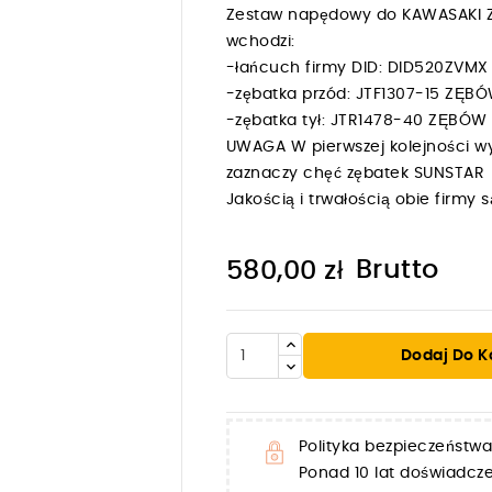
Zestaw napędowy do KAWASAKI Z
wchodzi:
-łańcuch firmy DID: DID520ZVM
-zębatka przód: JTF1307-15 ZĘB
-zębatka tył: JTR1478-40 ZĘBÓ
UWAGA W pierwszej kolejności wy
zaznaczy chęć zębatek SUNSTAR
Jakością i trwałością obie firm
Brutto
580,00 zł

Dodaj Do K
Polityka bezpieczeństwa
Ponad 10 lat doświadc