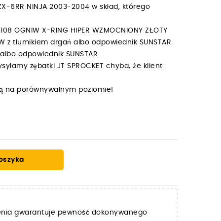
X-6RR NINJA 2003-2004 w skład, którego
X 108 OGNIW X-RING HIPER WZMOCNIONY ZŁOTY
ÓW z tłumikiem drgań albo odpowiednik SUNSTAR
W albo odpowiednik SUNSTAR
syłamy zębatki JT SPROCKET chyba, że klient
y są na porównywalnym poziomie!
oszyka
zenia gwarantuje pewność dokonywanego