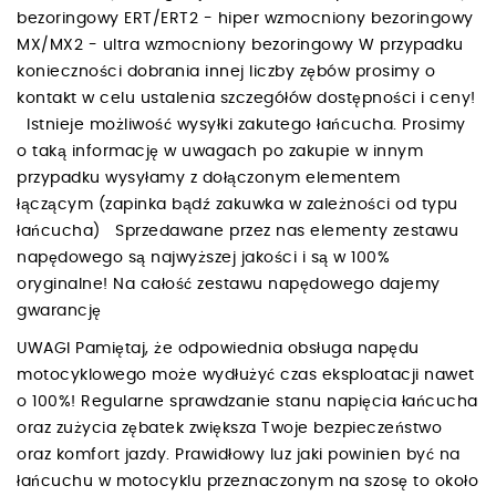
bezoringowy ERT/ERT2 - hiper wzmocniony bezoringowy
MX/MX2 - ultra wzmocniony bezoringowy W przypadku
konieczności dobrania innej liczby zębów prosimy o
kontakt w celu ustalenia szczegółów dostępności i ceny!
Istnieje możliwość wysyłki zakutego łańcucha. Prosimy
o taką informację w uwagach po zakupie w innym
przypadku wysyłamy z dołączonym elementem
łączącym (zapinka bądź zakuwka w zależności od typu
łańcucha) Sprzedawane przez nas elementy zestawu
napędowego są najwyższej jakości i są w 100%
oryginalne! Na całość zestawu napędowego dajemy
gwarancję
UWAGI Pamiętaj, że odpowiednia obsługa napędu
motocyklowego może wydłużyć czas eksploatacji nawet
o 100%! Regularne sprawdzanie stanu napięcia łańcucha
oraz zużycia zębatek zwiększa Twoje bezpieczeństwo
oraz komfort jazdy. Prawidłowy luz jaki powinien być na
łańcuchu w motocyklu przeznaczonym na szosę to około