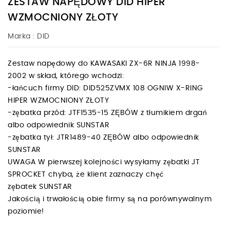
ZESTAW NAPĘDOWY DID HIPER
WZMOCNIONY ZŁOTY
Marka :
DID
Zestaw napędowy do KAWASAKI ZX-6R NINJA 1998-
2002 w skład, którego wchodzi:
-łańcuch firmy DID: DID525ZVMX 108 OGNIW X-RING
HIPER WZMOCNIONY ZŁOTY
-zębatka przód: JTF1535-15 ZĘBÓW z tłumikiem drgań
albo odpowiednik SUNSTAR
-zębatka tył: JTR1489-40 ZĘBÓW albo odpowiednik
SUNSTAR
UWAGA W pierwszej kolejności wysyłamy zębatki JT
SPROCKET chyba, że klient zaznaczy chęć
zębatek SUNSTAR
Jakością i trwałością obie firmy są na porównywalnym
poziomie!