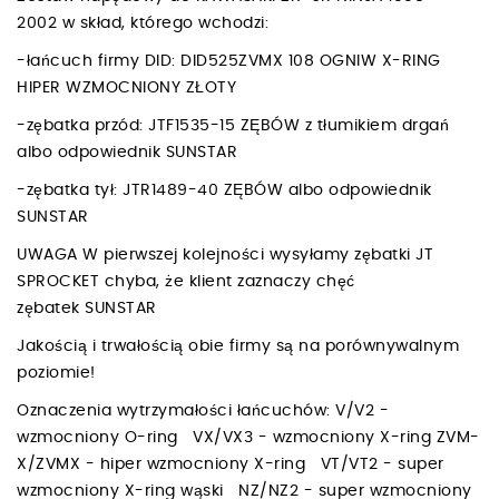
2002 w skład, którego wchodzi:
-łańcuch firmy DID: DID525ZVMX 108 OGNIW X-RING
HIPER WZMOCNIONY ZŁOTY
-zębatka przód: JTF1535-15 ZĘBÓW z tłumikiem drgań
albo odpowiednik SUNSTAR
-zębatka tył: JTR1489-40 ZĘBÓW albo odpowiednik
SUNSTAR
UWAGA W pierwszej kolejności wysyłamy zębatki JT
SPROCKET chyba, że klient zaznaczy chęć
zębatek SUNSTAR
Jakością i trwałością obie firmy są na porównywalnym
poziomie!
Oznaczenia wytrzymałości łańcuchów: V/V2 -
wzmocniony O-ring VX/VX3 - wzmocniony X-ring ZVM-
X/ZVMX - hiper wzmocniony X-ring VT/VT2 - super
wzmocniony X-ring wąski NZ/NZ2 - super wzmocniony