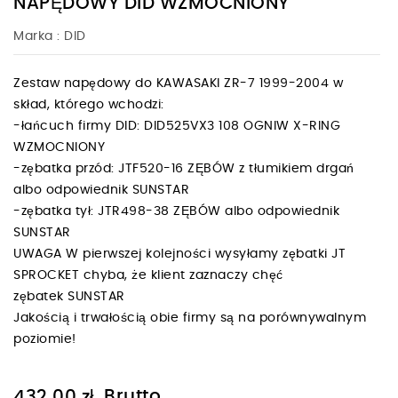
NAPĘDOWY DID WZMOCNIONY
Marka :
DID
Zestaw napędowy do KAWASAKI ZR-7 1999-2004 w
skład, którego wchodzi:
-łańcuch firmy DID: DID525VX3 108 OGNIW X-RING
WZMOCNIONY
-zębatka przód: JTF520-16 ZĘBÓW z tłumikiem drgań
albo odpowiednik SUNSTAR
-zębatka tył: JTR498-38 ZĘBÓW albo odpowiednik
SUNSTAR
UWAGA W pierwszej kolejności wysyłamy zębatki JT
SPROCKET chyba, że klient zaznaczy chęć
zębatek SUNSTAR
Jakością i trwałością obie firmy są na porównywalnym
poziomie!
Brutto
432,00 zł