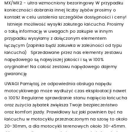
MX/MX2 - ultra wzmocniony bezoringowy W przypadku
konieczności dobrania innej liczby zębów prosimy o
kontakt w celu ustalenia szczegółów dostępności i ceny!
Istnieje możliwość wysyłki zakutego łańcucha. Prosimy
o taką informację w uwagach po zakupie w innym
przypadku wysyłamy z dołączonym elementem
łączącym (zapinka bądź zakuwka w zależności od typu
łańcucha) Sprzedawane przez nas elementy zestawu
napędowego są najwyższej jakości i są w 100%
oryginalne! Na całość zestawu napędowego dajemy
gwarancję
UWAGI Pamiętaj, że odpowiednia obsługa napędu
motocyklowego może wydłużyć czas eksploatacji nawet
o 100%! Regularne sprawdzanie stanu napięcia łańcucha
oraz zużycia zębatek zwiększa Twoje bezpieczeństwo
oraz komfort jazdy. Prawidłowy luz jaki powinien być na
łańcuchu w motocyklu przeznaczonym na szosę to około
20-30mm, a dla motocykli terenowych około 30-45mm.