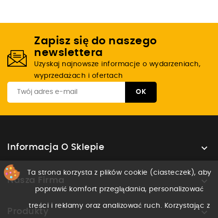
Zapisz się do naszego
newslettera
Uzyskaj najnowsze informacje o wydarzeniach,
wyprzedażach i ofertach

Informacja O Sklepie
Ta strona korzysta z plików cookie (ciasteczek), aby

Nasza Firma
poprawić komfort przeglądania, personalizować
treści i reklamy oraz analizować ruch. Korzystając z

Produkty