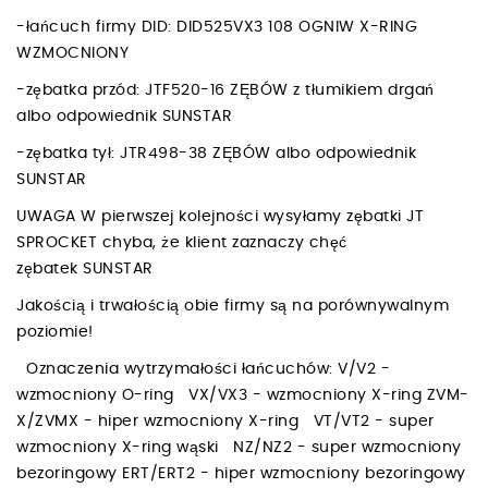
-łańcuch firmy DID: DID525VX3 108 OGNIW X-RING
WZMOCNIONY
-zębatka przód: JTF520-16 ZĘBÓW z tłumikiem drgań
albo odpowiednik SUNSTAR
-zębatka tył: JTR498-38 ZĘBÓW albo odpowiednik
SUNSTAR
UWAGA W pierwszej kolejności wysyłamy zębatki JT
SPROCKET chyba, że klient zaznaczy chęć
zębatek SUNSTAR
Jakością i trwałością obie firmy są na porównywalnym
poziomie!
Oznaczenia wytrzymałości łańcuchów: V/V2 -
wzmocniony O-ring VX/VX3 - wzmocniony X-ring ZVM-
X/ZVMX - hiper wzmocniony X-ring VT/VT2 - super
wzmocniony X-ring wąski NZ/NZ2 - super wzmocniony
bezoringowy ERT/ERT2 - hiper wzmocniony bezoringowy