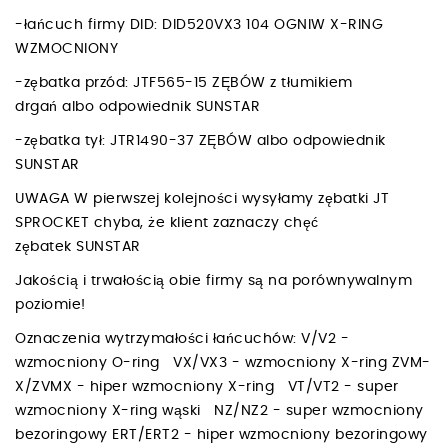
-łańcuch firmy DID: DID520VX3 104 OGNIW X-RING
WZMOCNIONY
-zębatka przód: JTF565-15 ZĘBÓW z tłumikiem
drgań albo odpowiednik SUNSTAR
-zębatka tył: JTR1490-37 ZĘBÓW albo odpowiednik
SUNSTAR
UWAGA W pierwszej kolejności wysyłamy zębatki JT
SPROCKET chyba, że klient zaznaczy chęć
zębatek SUNSTAR
Jakością i trwałością obie firmy są na porównywalnym
poziomie!
Oznaczenia wytrzymałości łańcuchów: V/V2 -
wzmocniony O-ring VX/VX3 - wzmocniony X-ring ZVM-
X/ZVMX - hiper wzmocniony X-ring VT/VT2 - super
wzmocniony X-ring wąski NZ/NZ2 - super wzmocniony
bezoringowy ERT/ERT2 - hiper wzmocniony bezoringowy