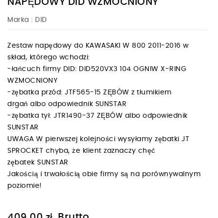
NAPĘDOWY DID WZMOCNIONY
Marka :
DID
Zestaw napędowy do KAWASAKI W 800 2011-2016 w
skład, którego wchodzi:
-łańcuch firmy DID: DID520VX3 104 OGNIW X-RING
WZMOCNIONY
-zębatka przód: JTF565-15 ZĘBÓW z tłumikiem
drgań albo odpowiednik SUNSTAR
-zębatka tył: JTR1490-37 ZĘBÓW albo odpowiednik
SUNSTAR
UWAGA W pierwszej kolejności wysyłamy zębatki JT
SPROCKET chyba, że klient zaznaczy chęć
zębatek SUNSTAR
Jakością i trwałością obie firmy są na porównywalnym
poziomie!
Brutto
409,00 zł