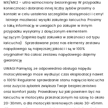
MX/MX2 - ultra wzmocniony bezoringowy W przypadku
konieczności dobrania innej liczby zębów prosimy o
kontakt w celu ustalenia szczegółów dostępności i ceny!
Istnieje możliwość wysyłki zakutego łańcucha. Prosimy
o taką informację w uwagach po zakupie w innym
przypadku wysyłamy z dołączonym elementem
łączącym (zapinka bądź zakuwka w zależności od typu
łańcucha) Sprzedawane przez nas elementy zestawu
napędowego są najwyższej jakości i są w 100%
oryginalne! Na całość zestawu napędowego dajemy
gwarancję
UWAGI Pamiętaj, że odpowiednia obsługa napędu
motocyklowego może wydłużyć czas eksploatacji nawet
o 100%! Regularne sprawdzanie stanu napięcia łańcucha
oraz zużycia zębatek zwiększa Twoje bezpieczeństwo
oraz komfort jazdy. Prawidłowy luz jaki powinien być na
łańcuchu w motocyklu przeznaczonym na szosę to około
20-30mm, a dla motocykli terenowych około 30-45mm.