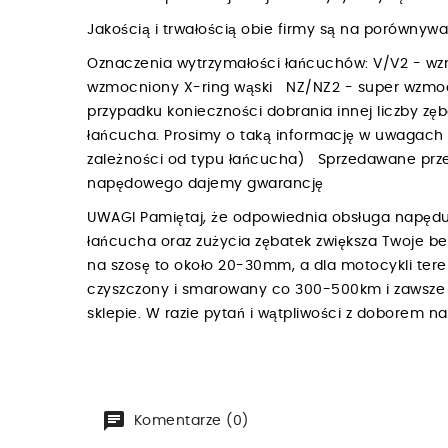
Jakością i trwałością obie firmy są na porówny
Oznaczenia wytrzymałości łańcuchów: V/V2 - w
wzmocniony X-ring wąski NZ/NZ2 - super wzmoc
przypadku konieczności dobrania innej liczby zę
łańcucha. Prosimy o taką informację w uwagac
zależności od typu łańcucha) Sprzedawane przez
napędowego dajemy gwarancję
UWAGI Pamiętaj, że odpowiednia obsługa napędu
łańcucha oraz zużycia zębatek zwiększa Twoje b
na szosę to około 20-30mm, a dla motocykli te
czyszczony i smarowany co 300-500km i zawsze p
sklepie. W razie pytań i wątpliwości z doborem 
Komentarze (0)