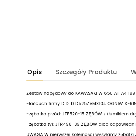
Opis
Szczegóły Produktu
W
Zestaw napędowy do KAWASAKI W 650 A1-A4 1999
-łańcuch firmy DID: DID525ZVMX104 OGNIW X-R
-zębatka przód: JTF520-15 ZĘBÓW z tłumikiem d
-zębatka tył: JTR498-39 ZĘBÓW albo odpowied
UWAGA W pierwszej kolejności wysyłamy zębatki 