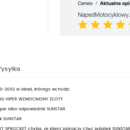
ysyłka
-2002 w skład, którego wchodzi:
ING HIPER WZMOCNIONY ZŁOTY
rgań albo odpowiednik SUNSTAR
nik SUNSTAR
JT SPROCKET chyba, że klient zaznaczy chęć zębatek SUNSTA