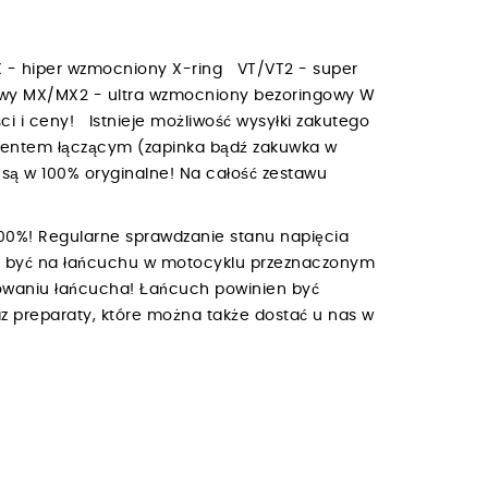
 - hiper wzmocniony X-ring VT/VT2 - super
owy MX/MX2 - ultra wzmocniony bezoringowy W
i i ceny! Istnieje możliwość wysyłki zakutego
mentem łączącym (zapinka bądź zakuwka w
są w 100% oryginalne! Na całość zestawu
00%! Regularne sprawdzanie stanu napięcia
ien być na łańcuchu w motocyklu przeznaczonym
owaniu łańcucha! Łańcuch powinien być
z preparaty, które można także dostać u nas w