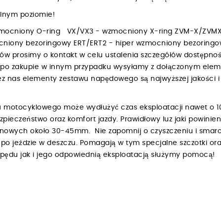
walnym poziomie!
zmocniony O-ring VX/VX3 - wzmocniony X-ring ZVM-X/ZVMX
niony bezoringowy ERT/ERT2 - hiper wzmocniony bezoring
bów prosimy o kontakt w celu ustalenia szczegółów dostępnośc
h po zakupie w innym przypadku wysyłamy z dołączonym ele
 nas elementy zestawu napędowego są najwyższej jakości i 
 motocyklowego może wydłużyć czas eksploatacji nawet o 1
ezpieczeństwo oraz komfort jazdy. Prawidłowy luz jaki powin
renowych około 30-45mm. Nie zapomnij o czyszczeniu i smar
o jeździe w deszczu. Pomagają w tym specjalne szczotki ora
napędu jak i jego odpowiednią eksploatacją służymy pomocą!