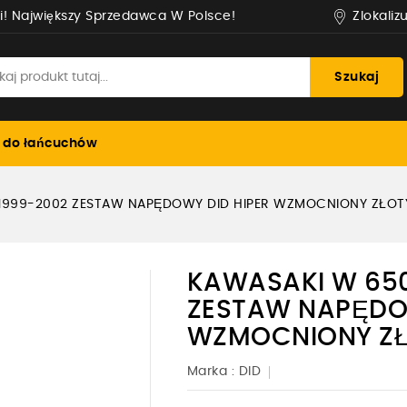
Zlokaliz
i! Największy Sprzedawca W Polsce!
Szukaj
 do łańcuchów
 1999-2002 ZESTAW NAPĘDOWY DID HIPER WZMOCNIONY ZŁOT
KAWASAKI W 650
ZESTAW NAPĘDOW
WZMOCNIONY Z
Marka :
DID