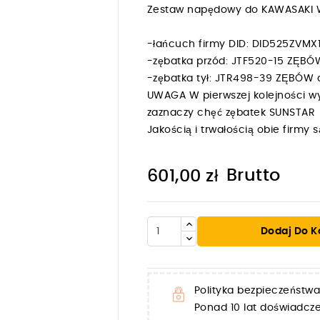
Zestaw napędowy do KAWASAKI W 
-łańcuch firmy DID: DID525ZV
-zębatka przód: JTF520-15 ZĘBÓ
-zębatka tył: JTR498-39 ZĘBÓW
UWAGA W pierwszej kolejności wy
zaznaczy chęć zębatek SUNSTAR
Jakością i trwałością obie firm
Brutto
601,00 zł

Dodaj Do K
Polityka bezpieczeństwa
Ponad 10 lat doświadc