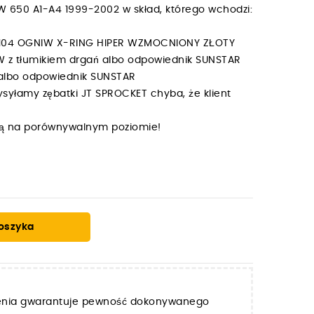
650 A1-A4 1999-2002 w skład, którego wchodzi:
MX104 OGNIW X-RING HIPER WZMOCNIONY ZŁOTY
W z tłumikiem drgań albo odpowiednik SUNSTAR
 albo odpowiednik SUNSTAR
syłamy zębatki JT SPROCKET chyba, że klient
y są na porównywalnym poziomie!
oszyka
zenia gwarantuje pewność dokonywanego