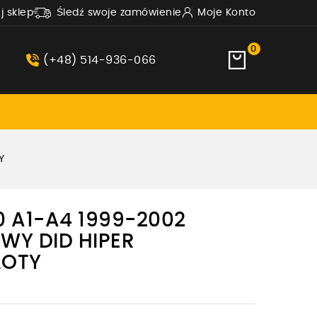
uj sklep
Śledź swoje zamówienie
Moje Konto
0
(+48) 514-936-066
Y
 A1-A4 1999-2002
Y DID HIPER
ŁOTY