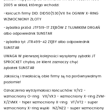
2005 w skład, którego wchodzi:
-łańcuch firmy DID: DID50(530)VX 114 OGNIW X-RING
WZMOCNIONY ZŁOTY
-zębatka przód: JTF519-17 ZĘBÓW Z TŁUMIKIEM DRGAŃ
albo odpowiednik SUNSTAR
-zębatka tył: JTR499-42 ZĘBY albo odpowiednik
SUNSTAR
UWAGA W pierwszej kolejności wysyłamy zębatki JT
SPROCKET chyba, że klient zaznaczy chęć
zębatek SUNSTAR
Jakością i trwałością obie firmy są na porównywalnym
poziomie!
Oznaczenia wytrzymałości łańcuchów: V/V2 -
wzmocniony O-ring VX/VX3 - wzmocniony X-ring ZVM-
X/ZVMX - hiper wzmocniony X-ring VT/VT2 - super
wzmocniony X-ring wąski NZ/NZ2 - super wzmocniony