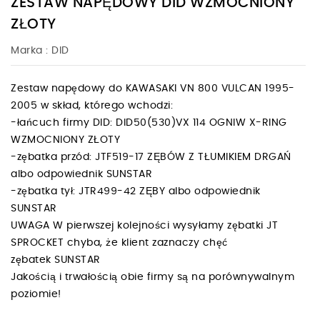
ZESTAW NAPĘDOWY DID WZMOCNIONY
ZŁOTY
Marka :
DID
Zestaw napędowy do KAWASAKI VN 800 VULCAN 1995-
2005 w skład, którego wchodzi:
-łańcuch firmy DID: DID50(530)VX 114 OGNIW X-RING
WZMOCNIONY ZŁOTY
-zębatka przód: JTF519-17 ZĘBÓW Z TŁUMIKIEM DRGAŃ
albo odpowiednik SUNSTAR
-zębatka tył: JTR499-42 ZĘBY albo odpowiednik
SUNSTAR
UWAGA W pierwszej kolejności wysyłamy zębatki JT
SPROCKET chyba, że klient zaznaczy chęć
zębatek SUNSTAR
Jakością i trwałością obie firmy są na porównywalnym
poziomie!