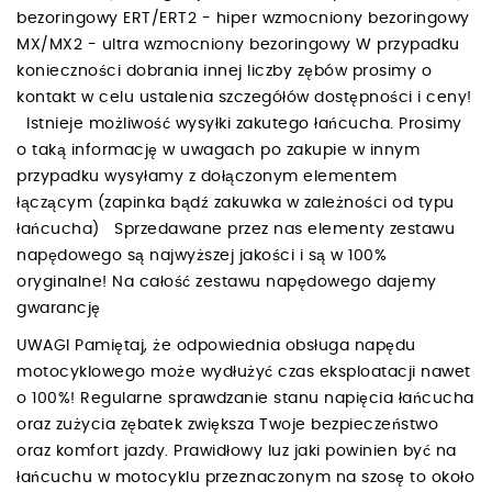
bezoringowy ERT/ERT2 - hiper wzmocniony bezoringowy
MX/MX2 - ultra wzmocniony bezoringowy W przypadku
konieczności dobrania innej liczby zębów prosimy o
kontakt w celu ustalenia szczegółów dostępności i ceny!
Istnieje możliwość wysyłki zakutego łańcucha. Prosimy
o taką informację w uwagach po zakupie w innym
przypadku wysyłamy z dołączonym elementem
łączącym (zapinka bądź zakuwka w zależności od typu
łańcucha) Sprzedawane przez nas elementy zestawu
napędowego są najwyższej jakości i są w 100%
oryginalne! Na całość zestawu napędowego dajemy
gwarancję
UWAGI Pamiętaj, że odpowiednia obsługa napędu
motocyklowego może wydłużyć czas eksploatacji nawet
o 100%! Regularne sprawdzanie stanu napięcia łańcucha
oraz zużycia zębatek zwiększa Twoje bezpieczeństwo
oraz komfort jazdy. Prawidłowy luz jaki powinien być na
łańcuchu w motocyklu przeznaczonym na szosę to około