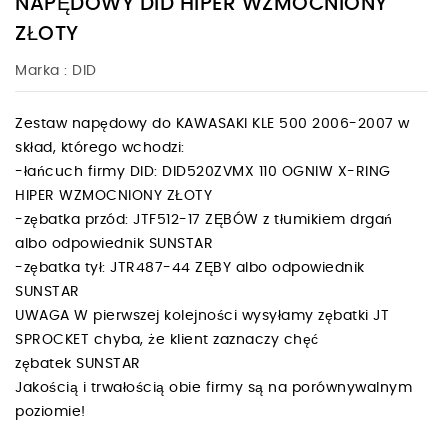
NAPĘDOWY DID HIPER WZMOCNIONY
ZŁOTY
Marka :
DID
Zestaw napędowy do KAWASAKI KLE 500 2006-2007 w
skład, którego wchodzi:
-łańcuch firmy DID: DID520ZVMX 110 OGNIW X-RING
HIPER WZMOCNIONY ZŁOTY
-zębatka przód: JTF512-17 ZĘBÓW z tłumikiem drgań
albo odpowiednik SUNSTAR
-zębatka tył: JTR487-44 ZĘBY albo odpowiednik
SUNSTAR
UWAGA W pierwszej kolejności wysyłamy zębatki JT
SPROCKET chyba, że klient zaznaczy chęć
zębatek SUNSTAR
Jakością i trwałością obie firmy są na porównywalnym
poziomie!