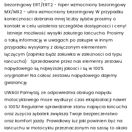
bezoringowy ERT/ERT2 - hiper wzmocniony bezoringowy
MX/MX2 - ultra wzmocniony bezoringowy W przypadku
konieczności dobrania innej liczby zębów prosimy o
kontakt w celu ustalenia szczegółów dostępności i ceny!
Istnieje możliwość wysyłki zakutego łańcucha. Prosimy
o taką informację w uwagach po zakupie w innym
przypadku wysyłamy z dołączonym elementem
łączącym (zapinka bądź zakuwka w zależności od typu
łańcucha) Sprzedawane przez nas elementy zestawu
napędowego są najwyższej jakości i są w 100%
oryginalne! Na całość zestawu napędowego dajemy
gwarancję
UWAGI Pamiętaj, że odpowiednia obsługa napędu
motocyklowego może wydłużyć czas eksploatacji nawet
o 100%! Regularne sprawdzanie stanu napięcia łańcucha
oraz zużycia zębatek zwiększa Twoje bezpieczeństwo
oraz komfort jazdy. Prawidłowy luz jaki powinien być na
łańcuchu w motocyklu przeznaczonym na szosę to około