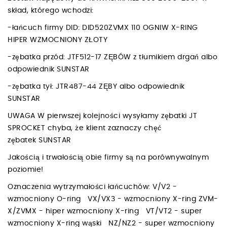
skład, którego wchodzi:
-łańcuch firmy DID: DID520ZVMX 110 OGNIW X-RING
HIPER WZMOCNIONY ZŁOTY
-zębatka przód: JTF512-17 ZĘBÓW z tłumikiem drgań albo
odpowiednik SUNSTAR
-zębatka tył: JTR487-44 ZĘBY albo odpowiednik
SUNSTAR
UWAGA W pierwszej kolejności wysyłamy zębatki JT
SPROCKET chyba, że klient zaznaczy chęć
zębatek SUNSTAR
Jakością i trwałością obie firmy są na porównywalnym
poziomie!
Oznaczenia wytrzymałości łańcuchów: V/V2 -
wzmocniony O-ring VX/VX3 - wzmocniony X-ring ZVM-
X/ZVMX - hiper wzmocniony X-ring VT/VT2 - super
wzmocniony X-ring wąski NZ/NZ2 - super wzmocniony