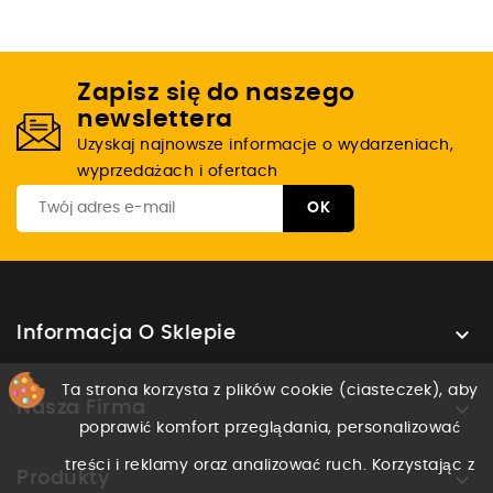
Zapisz się do naszego
newslettera
Uzyskaj najnowsze informacje o wydarzeniach,
wyprzedażach i ofertach

Informacja O Sklepie
Ta strona korzysta z plików cookie (ciasteczek), aby

Nasza Firma
poprawić komfort przeglądania, personalizować
treści i reklamy oraz analizować ruch. Korzystając z

Produkty