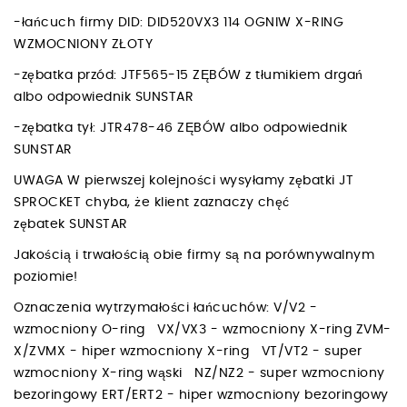
-łańcuch firmy DID: DID520VX3 114 OGNIW X-RING
WZMOCNIONY ZŁOTY
-zębatka przód: JTF565-15 ZĘBÓW z tłumikiem drgań
albo odpowiednik SUNSTAR
-zębatka tył: JTR478-46 ZĘBÓW albo odpowiednik
SUNSTAR
UWAGA W pierwszej kolejności wysyłamy zębatki JT
SPROCKET chyba, że klient zaznaczy chęć
zębatek SUNSTAR
Jakością i trwałością obie firmy są na porównywalnym
poziomie!
Oznaczenia wytrzymałości łańcuchów: V/V2 -
wzmocniony O-ring VX/VX3 - wzmocniony X-ring ZVM-
X/ZVMX - hiper wzmocniony X-ring VT/VT2 - super
wzmocniony X-ring wąski NZ/NZ2 - super wzmocniony
bezoringowy ERT/ERT2 - hiper wzmocniony bezoringowy