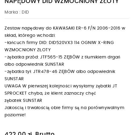
NAPĘDOWY DID WZMOCNIONY ZŁOTY
Marka :
DID
Zestaw napędowy do KAWASAKI ER-6 F/N 2006-2016 w
skład, którego wchodzi:
-łańcuch firmy DID: DID520VX3 114 OGNIW X-RING
WZMOCNIONY ZŁOTY
-zębatka przód: JTF565-15 ZĘBÓW z tłumikiem drgań
albo odpowiednik SUNSTAR
-zębatka tył: JTR478-46 ZĘBÓW albo odpowiednik
SUNSTAR
UWAGA W pierwszej kolejności wysyłamy zębatki JT
SPROCKET chyba, że klient zaznaczy chęć
zębatek SUNSTAR
Jakością i trwałością obie firmy są na porównywalnym
poziomie!
Brutto
422,00 zł