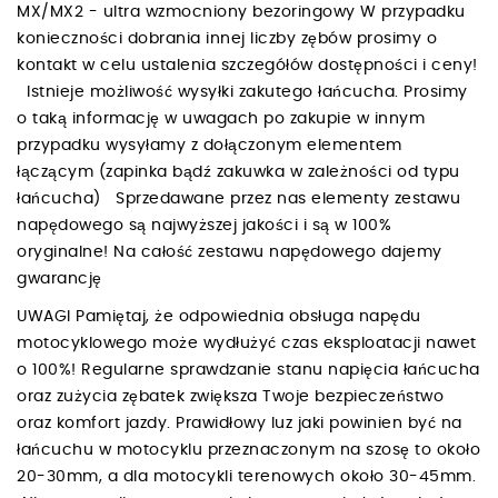
MX/MX2 - ultra wzmocniony bezoringowy W przypadku
konieczności dobrania innej liczby zębów prosimy o
kontakt w celu ustalenia szczegółów dostępności i ceny!
Istnieje możliwość wysyłki zakutego łańcucha. Prosimy
o taką informację w uwagach po zakupie w innym
przypadku wysyłamy z dołączonym elementem
łączącym (zapinka bądź zakuwka w zależności od typu
łańcucha) Sprzedawane przez nas elementy zestawu
napędowego są najwyższej jakości i są w 100%
oryginalne! Na całość zestawu napędowego dajemy
gwarancję
UWAGI Pamiętaj, że odpowiednia obsługa napędu
motocyklowego może wydłużyć czas eksploatacji nawet
o 100%! Regularne sprawdzanie stanu napięcia łańcucha
oraz zużycia zębatek zwiększa Twoje bezpieczeństwo
oraz komfort jazdy. Prawidłowy luz jaki powinien być na
łańcuchu w motocyklu przeznaczonym na szosę to około
20-30mm, a dla motocykli terenowych około 30-45mm.