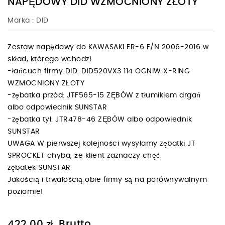
NAPĘDOWY DID WZMOCNIONY ZŁOTY
Marka :
DID
Zestaw napędowy do KAWASAKI ER-6 F/N 2006-2016 w
skład, którego wchodzi:
-łańcuch firmy DID: DID520VX3 114 OGNIW X-RING
WZMOCNIONY ZŁOTY
-zębatka przód: JTF565-15 ZĘBÓW z tłumikiem drgań
albo odpowiednik SUNSTAR
-zębatka tył: JTR478-46 ZĘBÓW albo odpowiednik
SUNSTAR
UWAGA W pierwszej kolejności wysyłamy zębatki JT
SPROCKET chyba, że klient zaznaczy chęć
zębatek SUNSTAR
Jakością i trwałością obie firmy są na porównywalnym
poziomie!
Brutto
422,00 zł