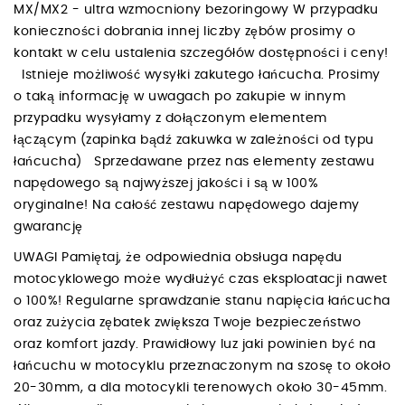
MX/MX2 - ultra wzmocniony bezoringowy W przypadku
konieczności dobrania innej liczby zębów prosimy o
kontakt w celu ustalenia szczegółów dostępności i ceny!
Istnieje możliwość wysyłki zakutego łańcucha. Prosimy
o taką informację w uwagach po zakupie w innym
przypadku wysyłamy z dołączonym elementem
łączącym (zapinka bądź zakuwka w zależności od typu
łańcucha) Sprzedawane przez nas elementy zestawu
napędowego są najwyższej jakości i są w 100%
oryginalne! Na całość zestawu napędowego dajemy
gwarancję
UWAGI Pamiętaj, że odpowiednia obsługa napędu
motocyklowego może wydłużyć czas eksploatacji nawet
o 100%! Regularne sprawdzanie stanu napięcia łańcucha
oraz zużycia zębatek zwiększa Twoje bezpieczeństwo
oraz komfort jazdy. Prawidłowy luz jaki powinien być na
łańcuchu w motocyklu przeznaczonym na szosę to około
20-30mm, a dla motocykli terenowych około 30-45mm.