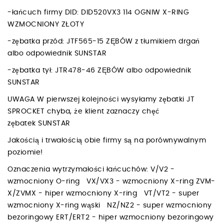
-łańcuch firmy DID: DID520VX3 114 OGNIW X-RING
WZMOCNIONY ZŁOTY
-zębatka przód: JTF565-15 ZĘBÓW z tłumikiem drgań
albo odpowiednik SUNSTAR
-zębatka tył: JTR478-46 ZĘBÓW albo odpowiednik
SUNSTAR
UWAGA W pierwszej kolejności wysyłamy zębatki JT
SPROCKET chyba, że klient zaznaczy chęć
zębatek SUNSTAR
Jakością i trwałością obie firmy są na porównywalnym
poziomie!
Oznaczenia wytrzymałości łańcuchów: V/V2 -
wzmocniony O-ring VX/VX3 - wzmocniony X-ring ZVM-
X/ZVMX - hiper wzmocniony X-ring VT/VT2 - super
wzmocniony X-ring wąski NZ/NZ2 - super wzmocniony
bezoringowy ERT/ERT2 - hiper wzmocniony bezoringowy