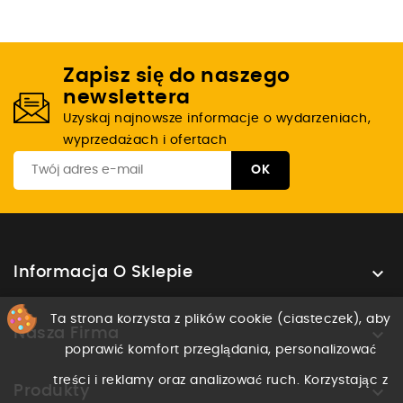
Zapisz się do naszego
newslettera
Uzyskaj najnowsze informacje o wydarzeniach,
wyprzedażach i ofertach

Informacja O Sklepie
Ta strona korzysta z plików cookie (ciasteczek), aby

Nasza Firma
poprawić komfort przeglądania, personalizować
treści i reklamy oraz analizować ruch. Korzystając z

Produkty