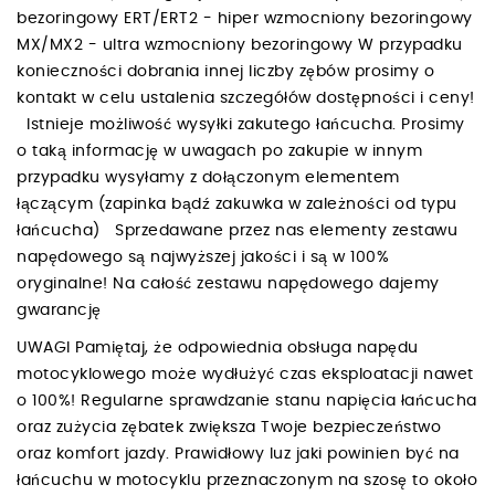
bezoringowy ERT/ERT2 - hiper wzmocniony bezoringowy
MX/MX2 - ultra wzmocniony bezoringowy W przypadku
konieczności dobrania innej liczby zębów prosimy o
kontakt w celu ustalenia szczegółów dostępności i ceny!
Istnieje możliwość wysyłki zakutego łańcucha. Prosimy
o taką informację w uwagach po zakupie w innym
przypadku wysyłamy z dołączonym elementem
łączącym (zapinka bądź zakuwka w zależności od typu
łańcucha) Sprzedawane przez nas elementy zestawu
napędowego są najwyższej jakości i są w 100%
oryginalne! Na całość zestawu napędowego dajemy
gwarancję
UWAGI Pamiętaj, że odpowiednia obsługa napędu
motocyklowego może wydłużyć czas eksploatacji nawet
o 100%! Regularne sprawdzanie stanu napięcia łańcucha
oraz zużycia zębatek zwiększa Twoje bezpieczeństwo
oraz komfort jazdy. Prawidłowy luz jaki powinien być na
łańcuchu w motocyklu przeznaczonym na szosę to około