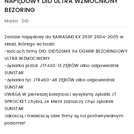
NAPĘDOWY DID ULTRA WZMOCNIONY
BEZORING
Marka :
DID
Zestaw napędowy do KAWASAKI KX 250F 2004-2005 w
skład, którego wchodzi:
-łańcuch firmy DID: DID520MX 114 OGNIW BEZORINGOWY
ULTRA WZMOCNIONY
-zębatka przód: JTF430-13 ZĘBÓW albo odpowiednik
SUNSTAR
-zębatka tył: JTR460-48 ZĘBÓW albo odpowiednik
SUNSTAR
UWAGA W pierwszej kolejności wysyłamy zębatki JT
SPROCKET chyba, że klient zaznaczy chęć zębatek
SUNSTAR
Jakością i trwałością obie firmy są na porównywalnym
poziomie!