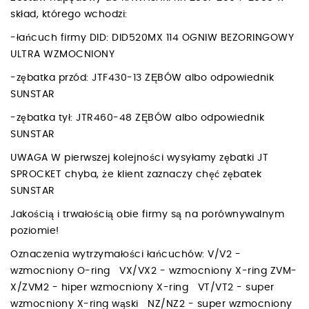
skład, którego wchodzi:
-łańcuch firmy DID: DID520MX 114 OGNIW BEZORINGOWY
ULTRA WZMOCNIONY
-zębatka przód: JTF430-13 ZĘBÓW albo odpowiednik
SUNSTAR
-zębatka tył: JTR460-48 ZĘBÓW albo odpowiednik
SUNSTAR
UWAGA W pierwszej kolejności wysyłamy zębatki JT
SPROCKET chyba, że klient zaznaczy chęć zębatek
SUNSTAR
Jakością i trwałością obie firmy są na porównywalnym
poziomie!
Oznaczenia wytrzymałości łańcuchów: V/V2 -
wzmocniony O-ring VX/VX2 - wzmocniony X-ring ZVM-
X/ZVM2 - hiper wzmocniony X-ring VT/VT2 - super
wzmocniony X-ring wąski NZ/NZ2 - super wzmocniony