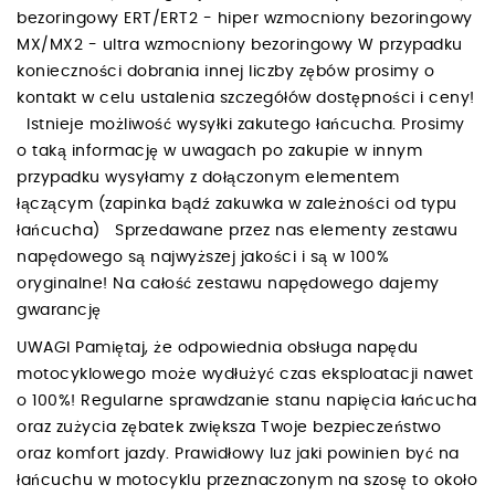
bezoringowy ERT/ERT2 - hiper wzmocniony bezoringowy
MX/MX2 - ultra wzmocniony bezoringowy W przypadku
konieczności dobrania innej liczby zębów prosimy o
kontakt w celu ustalenia szczegółów dostępności i ceny!
Istnieje możliwość wysyłki zakutego łańcucha. Prosimy
o taką informację w uwagach po zakupie w innym
przypadku wysyłamy z dołączonym elementem
łączącym (zapinka bądź zakuwka w zależności od typu
łańcucha) Sprzedawane przez nas elementy zestawu
napędowego są najwyższej jakości i są w 100%
oryginalne! Na całość zestawu napędowego dajemy
gwarancję
UWAGI Pamiętaj, że odpowiednia obsługa napędu
motocyklowego może wydłużyć czas eksploatacji nawet
o 100%! Regularne sprawdzanie stanu napięcia łańcucha
oraz zużycia zębatek zwiększa Twoje bezpieczeństwo
oraz komfort jazdy. Prawidłowy luz jaki powinien być na
łańcuchu w motocyklu przeznaczonym na szosę to około