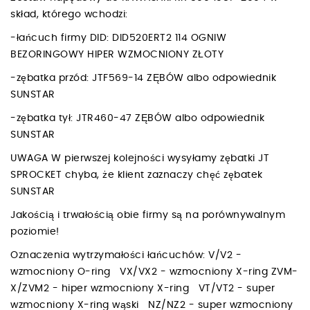
skład, którego wchodzi:
-łańcuch firmy DID: DID520ERT2 114 OGNIW
BEZORINGOWY HIPER WZMOCNIONY ZŁOTY
-zębatka przód: JTF569-14 ZĘBÓW albo odpowiednik
SUNSTAR
-zębatka tył: JTR460-47 ZĘBÓW albo odpowiednik
SUNSTAR
UWAGA W pierwszej kolejności wysyłamy zębatki JT
SPROCKET chyba, że klient zaznaczy chęć zębatek
SUNSTAR
Jakością i trwałością obie firmy są na porównywalnym
poziomie!
Oznaczenia wytrzymałości łańcuchów: V/V2 -
wzmocniony O-ring VX/VX2 - wzmocniony X-ring ZVM-
X/ZVM2 - hiper wzmocniony X-ring VT/VT2 - super
wzmocniony X-ring wąski NZ/NZ2 - super wzmocniony