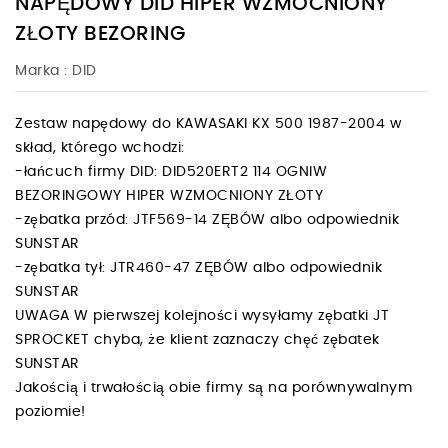
NAPĘDOWY DID HIPER WZMOCNIONY
ZŁOTY BEZORING
Marka :
DID
Zestaw napędowy do KAWASAKI KX 500 1987-2004 w
skład, którego wchodzi:
-łańcuch firmy DID: DID520ERT2 114 OGNIW
BEZORINGOWY HIPER WZMOCNIONY ZŁOTY
-zębatka przód: JTF569-14 ZĘBÓW albo odpowiednik
SUNSTAR
-zębatka tył: JTR460-47 ZĘBÓW albo odpowiednik
SUNSTAR
UWAGA W pierwszej kolejności wysyłamy zębatki JT
SPROCKET chyba, że klient zaznaczy chęć zębatek
SUNSTAR
Jakością i trwałością obie firmy są na porównywalnym
poziomie!