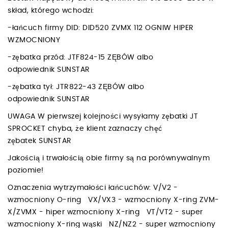
skład, którego wchodzi:
-łańcuch firmy DID: DID520 ZVMX 112 OGNIW HIPER
WZMOCNIONY
-zębatka przód: JTF824-15 ZĘBÓW albo
odpowiednik SUNSTAR
-zębatka tył: JTR822-43 ZĘBÓW albo
odpowiednik SUNSTAR
UWAGA W pierwszej kolejności wysyłamy zębatki JT
SPROCKET chyba, że klient zaznaczy chęć
zębatek SUNSTAR
Jakością i trwałością obie firmy są na porównywalnym
poziomie!
Oznaczenia wytrzymałości łańcuchów: V/V2 -
wzmocniony O-ring VX/VX3 - wzmocniony X-ring ZVM-
X/ZVMX - hiper wzmocniony X-ring VT/VT2 - super
wzmocniony X-ring wąski NZ/NZ2 - super wzmocniony