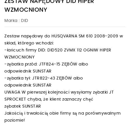
ZESTAW NAPĘDOWY DID HIPER
WZMOCNIONY
Marka :
DID
Zestaw napędowy do HUSQVARNA SM 610 2008-2009 w
skład, którego wchodzi:
-łańcuch firmy DID: DID520 ZVMX 112 OGNIW HIPER
WZMOCNIONY
-zębatka przód: JTF824-15 ZĘBÓW albo
odpowiednik SUNSTAR
-zębatka tył: JTR822-43 ZĘBÓW albo
odpowiednik SUNSTAR
UWAGA W pierwszej kolejności wysyłamy zębatki JT
SPROCKET chyba, że klient zaznaczy chęć
zębatek SUNSTAR
Jakością i trwałością obie firmy są na porównywalnym
poziomie!