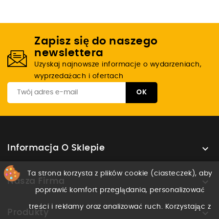
Zapisz się do naszego
newslettera
Uzyskaj najnowsze informacje o wydarzeniach,
wyprzedażach i ofertach

Informacja O Sklepie
Ta strona korzysta z plików cookie (ciasteczek), aby

Nasza Firma
poprawić komfort przeglądania, personalizować
treści i reklamy oraz analizować ruch. Korzystając z

Produkty