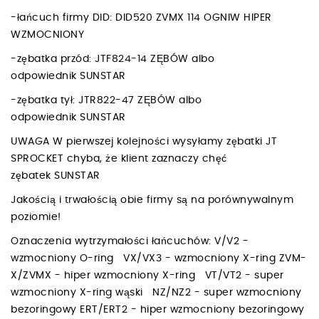
-łańcuch firmy DID: DID520 ZVMX 114 OGNIW HIPER
WZMOCNIONY
-zębatka przód: JTF824-14 ZĘBÓW albo
odpowiednik SUNSTAR
-zębatka tył: JTR822-47 ZĘBÓW albo
odpowiednik SUNSTAR
UWAGA W pierwszej kolejności wysyłamy zębatki JT
SPROCKET chyba, że klient zaznaczy chęć
zębatek SUNSTAR
Jakością i trwałością obie firmy są na porównywalnym
poziomie!
Oznaczenia wytrzymałości łańcuchów: V/V2 -
wzmocniony O-ring VX/VX3 - wzmocniony X-ring ZVM-
X/ZVMX - hiper wzmocniony X-ring VT/VT2 - super
wzmocniony X-ring wąski NZ/NZ2 - super wzmocniony
bezoringowy ERT/ERT2 - hiper wzmocniony bezoringowy