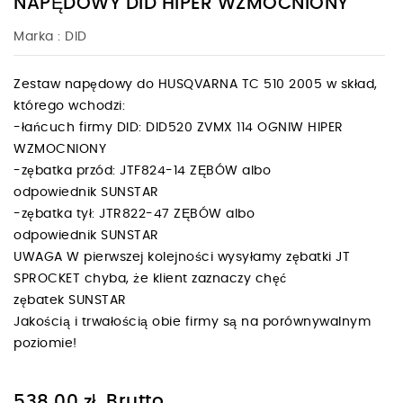
NAPĘDOWY DID HIPER WZMOCNIONY
Marka :
DID
Zestaw napędowy do HUSQVARNA TC 510 2005 w skład,
którego wchodzi:
-łańcuch firmy DID: DID520 ZVMX 114 OGNIW HIPER
WZMOCNIONY
-zębatka przód: JTF824-14 ZĘBÓW albo
odpowiednik SUNSTAR
-zębatka tył: JTR822-47 ZĘBÓW albo
odpowiednik SUNSTAR
UWAGA W pierwszej kolejności wysyłamy zębatki JT
SPROCKET chyba, że klient zaznaczy chęć
zębatek SUNSTAR
Jakością i trwałością obie firmy są na porównywalnym
poziomie!
Brutto
538,00 zł