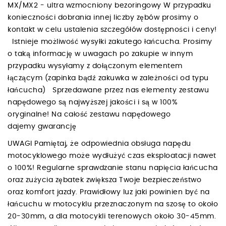
MX/MX2 - ultra wzmocniony bezoringowy W przypadku
konieczności dobrania innej liczby zębów prosimy o
kontakt w celu ustalenia szczegółów dostępności i ceny!
Istnieje możliwość wysyłki zakutego łańcucha. Prosimy
o taką informację w uwagach po zakupie w innym
przypadku wysyłamy z dołączonym elementem
łączącym (zapinka bądź zakuwka w zależności od typu
łańcucha) Sprzedawane przez nas elementy zestawu
napędowego są najwyższej jakości i są w 100%
oryginalne! Na całość zestawu napędowego
dajemy gwarancję
UWAGI Pamiętaj, że odpowiednia obsługa napędu
motocyklowego może wydłużyć czas eksploatacji nawet
o 100%! Regularne sprawdzanie stanu napięcia łańcucha
oraz zużycia zębatek zwiększa Twoje bezpieczeństwo
oraz komfort jazdy. Prawidłowy luz jaki powinien być na
łańcuchu w motocyklu przeznaczonym na szosę to około
20-30mm, a dla motocykli terenowych około 30-45mm.