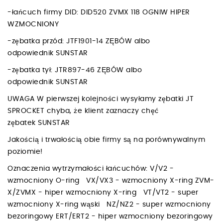
-łańcuch firmy DID: DID520 ZVMX 118 OGNIW HIPER
WZMOCNIONY
-zębatka przód: JTF1901-14 ZĘBÓW albo
odpowiednik SUNSTAR
-zębatka tył: JTR897-46 ZĘBÓW albo
odpowiednik SUNSTAR
UWAGA W pierwszej kolejności wysyłamy zębatki JT
SPROCKET chyba, że klient zaznaczy chęć
zębatek SUNSTAR
Jakością i trwałością obie firmy są na porównywalnym
poziomie!
Oznaczenia wytrzymałości łańcuchów: V/V2 -
wzmocniony O-ring VX/VX3 - wzmocniony X-ring ZVM-
X/ZVMX - hiper wzmocniony X-ring VT/VT2 - super
wzmocniony X-ring wąski NZ/NZ2 - super wzmocniony
bezoringowy ERT/ERT2 - hiper wzmocniony bezoringowy