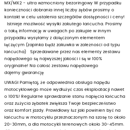
MX/MX2 - ultra wzmocniony bezoringowy W przypadku
konieczności dobrania innej liczby zębów prosimy o
kontakt w celu ustalenia szczegółów dostępności i ceny!
Istnieje możliwość wysyłki zakutego łańcucha. Prosimy
o taką informację w uwagach po zakupie w innym
przypadku wysyłamy z dołączonym elementem
łączącym (zapinka bądź zakuwka w zależności od typu
łańcucha) Sprzedawane przez nas elementy zestawu
napędowego są najwyższej jakości i są w 100%
oryginalne! Na całość zestawu napędowego
dajemy gwarancję
UWAGI Pamiętaj, że odpowiednia obsługa napędu
motocyklowego może wydłużyć czas eksploatacji nawet
o 100%! Regularne sprawdzanie stanu napięcia łańcucha
oraz zużycia zębatek zwiększa Twoje bezpieczeństwo
oraz komfort jazdy. Prawidłowy luz jaki powinien być na
łańcuchu w motocyklu przeznaczonym na szosę to około
20-30mm, a dla motocykli terenowych około 30-45mm.