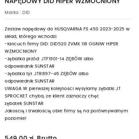
NAPĘDOWY DID HIPER WZMOCNIONY
Marka :
DID
Zestaw napędowy do HUSQVARNA FS 450 2023-2025 w
skład, którego wchodzi:
-łańcuch firmy DID: DID520 ZVMX 118 OGNIW HIPER
WZMOCNIONY
-zębatka przód: JTF1901-14 ZĘBÓW albo
odpowiednik SUNSTAR
-zębatka tył: JTR897-46 ZĘBÓW albo
odpowiednik SUNSTAR
UWAGA W pierwszej kolejności wysyłamy zębatki JT
SPROCKET chyba, że klient zaznaczy chęć
zębatek SUNSTAR
Jakością i trwałością obie firmy są na porównywalnym
poziomie!
Brutto
549,00 zł