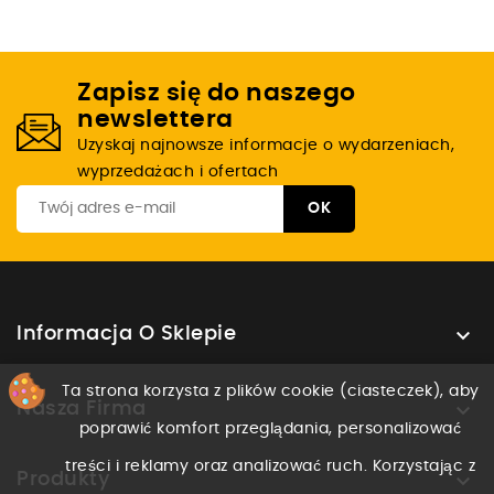
Zapisz się do naszego
newslettera
Uzyskaj najnowsze informacje o wydarzeniach,
wyprzedażach i ofertach

Informacja O Sklepie
Ta strona korzysta z plików cookie (ciasteczek), aby

Nasza Firma
poprawić komfort przeglądania, personalizować
treści i reklamy oraz analizować ruch. Korzystając z

Produkty