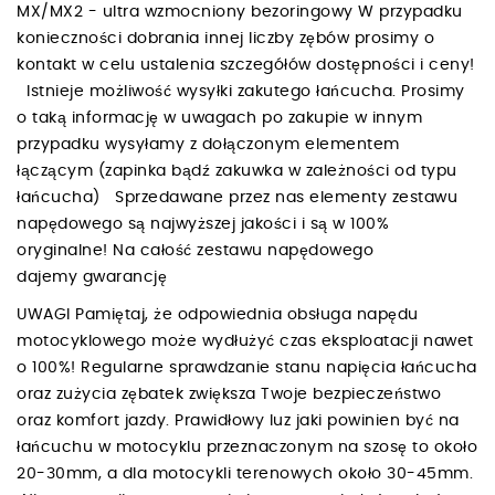
MX/MX2 - ultra wzmocniony bezoringowy W przypadku
konieczności dobrania innej liczby zębów prosimy o
kontakt w celu ustalenia szczegółów dostępności i ceny!
Istnieje możliwość wysyłki zakutego łańcucha. Prosimy
o taką informację w uwagach po zakupie w innym
przypadku wysyłamy z dołączonym elementem
łączącym (zapinka bądź zakuwka w zależności od typu
łańcucha) Sprzedawane przez nas elementy zestawu
napędowego są najwyższej jakości i są w 100%
oryginalne! Na całość zestawu napędowego
dajemy gwarancję
UWAGI Pamiętaj, że odpowiednia obsługa napędu
motocyklowego może wydłużyć czas eksploatacji nawet
o 100%! Regularne sprawdzanie stanu napięcia łańcucha
oraz zużycia zębatek zwiększa Twoje bezpieczeństwo
oraz komfort jazdy. Prawidłowy luz jaki powinien być na
łańcuchu w motocyklu przeznaczonym na szosę to około
20-30mm, a dla motocykli terenowych około 30-45mm.