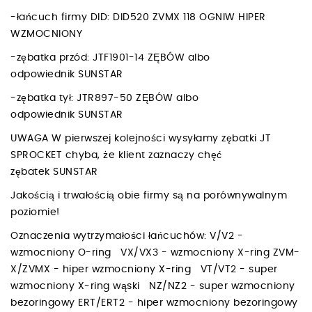
-łańcuch firmy DID: DID520 ZVMX 118 OGNIW HIPER
WZMOCNIONY
-zębatka przód: JTF1901-14 ZĘBÓW albo
odpowiednik SUNSTAR
-zębatka tył: JTR897-50 ZĘBÓW albo
odpowiednik SUNSTAR
UWAGA W pierwszej kolejności wysyłamy zębatki JT
SPROCKET chyba, że klient zaznaczy chęć
zębatek SUNSTAR
Jakością i trwałością obie firmy są na porównywalnym
poziomie!
Oznaczenia wytrzymałości łańcuchów: V/V2 -
wzmocniony O-ring VX/VX3 - wzmocniony X-ring ZVM-
X/ZVMX - hiper wzmocniony X-ring VT/VT2 - super
wzmocniony X-ring wąski NZ/NZ2 - super wzmocniony
bezoringowy ERT/ERT2 - hiper wzmocniony bezoringowy