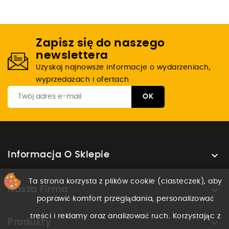
Zapisz się do naszego
newslettera
Uzyskaj najnowsze informacje o wydarzeniach,
wyprzedażach i ofertach

Informacja O Sklepie
Ta strona korzysta z plików cookie (ciasteczek), aby

Nasza Firma
poprawić komfort przeglądania, personalizować
treści i reklamy oraz analizować ruch. Korzystając z

Produkty