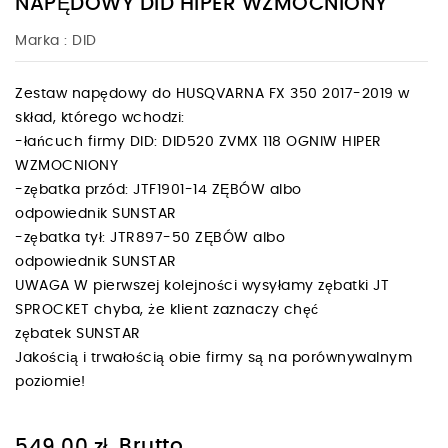
NAPĘDOWY DID HIPER WZMOCNIONY
Marka :
DID
Zestaw napędowy do HUSQVARNA FX 350 2017-2019 w
skład, którego wchodzi:
-łańcuch firmy DID: DID520 ZVMX 118 OGNIW HIPER
WZMOCNIONY
-zębatka przód: JTF1901-14 ZĘBÓW albo
odpowiednik SUNSTAR
-zębatka tył: JTR897-50 ZĘBÓW albo
odpowiednik SUNSTAR
UWAGA W pierwszej kolejności wysyłamy zębatki JT
SPROCKET chyba, że klient zaznaczy chęć
zębatek SUNSTAR
Jakością i trwałością obie firmy są na porównywalnym
poziomie!
Brutto
549,00 zł