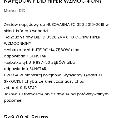
NAPĘDOWY DID HIPER WZMOCNIONY
Marka :
DID
Zestaw napędowy do HUSQVARNA FC 350 2016-2019 w
skład, którego wchodzi:
-łańcuch firmy DID: DID520 ZVMX 118 OGNIW HIPER
WZMOCNIONY
-zębatka przód: JTF1901-14 ZĘBÓW albo
odpowiednik SUNSTAR
-zębatka tył: JTR897-50 ZĘBÓW albo
odpowiednik SUNSTAR
UWAGA W pierwszej kolejności wysyłamy zębatki JT
SPROCKET chyba, że klient zaznaczy chęć
zębatek SUNSTAR
Jakością i trwałością obie firmy są na porównywalnym
poziomie!
Brutto
549,00 zł