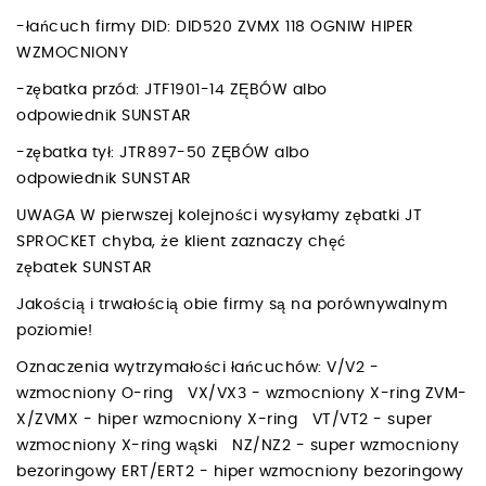
-łańcuch firmy DID: DID520 ZVMX 118 OGNIW HIPER
WZMOCNIONY
-zębatka przód: JTF1901-14 ZĘBÓW albo
odpowiednik SUNSTAR
-zębatka tył: JTR897-50 ZĘBÓW albo
odpowiednik SUNSTAR
UWAGA W pierwszej kolejności wysyłamy zębatki JT
SPROCKET chyba, że klient zaznaczy chęć
zębatek SUNSTAR
Jakością i trwałością obie firmy są na porównywalnym
poziomie!
Oznaczenia wytrzymałości łańcuchów: V/V2 -
wzmocniony O-ring VX/VX3 - wzmocniony X-ring ZVM-
X/ZVMX - hiper wzmocniony X-ring VT/VT2 - super
wzmocniony X-ring wąski NZ/NZ2 - super wzmocniony
bezoringowy ERT/ERT2 - hiper wzmocniony bezoringowy