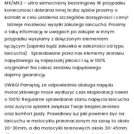
MX/MX2 - ultra wzmocniony bezoringowy W przypadku
konieczności dobrania innej liczby zębów prosimy o
kontakt w celu ustalenia szczegółów dostępności i ceny!
Istnieje możliwość wysyłki zakutego łańcucha. Prosimy
o taką informację w uwagach po zakupie w innym
przypadku wysyłamy z dołączonym elementem
łączącym (zapinka bądź zakuwka w zależności od typu
łańcucha) Sprzedawane przez nas elementy zestawu
napędowego są najwyższej jakości i są w 100%
oryginalne! Na całość zestawu napędowego
dajemy gwarancję
UWAGI Pamiętaj, że odpowiednia obsługa napędu
motocyklowego może wydłużyć czas eksploatacji nawet
o 100%! Regularne sprawdzanie stanu napięcia łańcucha
oraz zużycia zębatek zwiększa Twoje bezpieczeństwo
oraz komfort jazdy. Prawidłowy luz jaki powinien być na
łańcuchu w motocyklu przeznaczonym na szosę to około
20-30mm, a dla motocykli terenowych około 30-45mm.