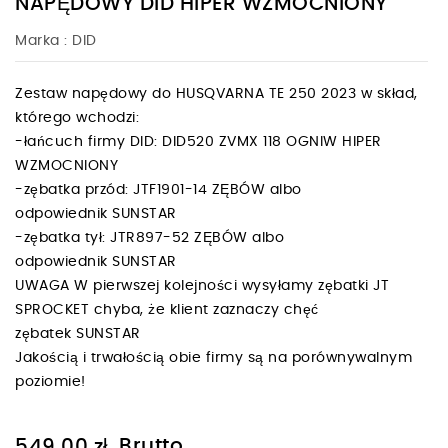
NAPĘDOWY DID HIPER WZMOCNIONY
Marka :
DID
Zestaw napędowy do HUSQVARNA TE 250 2023 w skład,
którego wchodzi:
-łańcuch firmy DID: DID520 ZVMX 118 OGNIW HIPER
WZMOCNIONY
-zębatka przód: JTF1901-14 ZĘBÓW albo
odpowiednik SUNSTAR
-zębatka tył: JTR897-52 ZĘBÓW albo
odpowiednik SUNSTAR
UWAGA W pierwszej kolejności wysyłamy zębatki JT
SPROCKET chyba, że klient zaznaczy chęć
zębatek SUNSTAR
Jakością i trwałością obie firmy są na porównywalnym
poziomie!
Brutto
549,00 zł