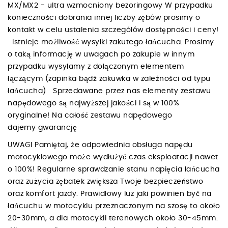
MX/MX2 - ultra wzmocniony bezoringowy W przypadku
konieczności dobrania innej liczby zębów prosimy o
kontakt w celu ustalenia szczegółów dostępności i ceny!
Istnieje możliwość wysyłki zakutego łańcucha. Prosimy
o taką informację w uwagach po zakupie w innym
przypadku wysyłamy z dołączonym elementem
łączącym (zapinka bądź zakuwka w zależności od typu
łańcucha) Sprzedawane przez nas elementy zestawu
napędowego są najwyższej jakości i są w 100%
oryginalne! Na całość zestawu napędowego
dajemy gwarancję
UWAGI Pamiętaj, że odpowiednia obsługa napędu
motocyklowego może wydłużyć czas eksploatacji nawet
o 100%! Regularne sprawdzanie stanu napięcia łańcucha
oraz zużycia zębatek zwiększa Twoje bezpieczeństwo
oraz komfort jazdy. Prawidłowy luz jaki powinien być na
łańcuchu w motocyklu przeznaczonym na szosę to około
20-30mm, a dla motocykli terenowych około 30-45mm.