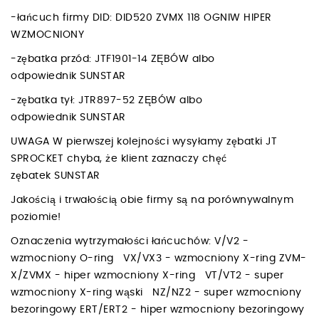
-łańcuch firmy DID: DID520 ZVMX 118 OGNIW HIPER
WZMOCNIONY
-zębatka przód: JTF1901-14 ZĘBÓW albo
odpowiednik SUNSTAR
-zębatka tył: JTR897-52 ZĘBÓW albo
odpowiednik SUNSTAR
UWAGA W pierwszej kolejności wysyłamy zębatki JT
SPROCKET chyba, że klient zaznaczy chęć
zębatek SUNSTAR
Jakością i trwałością obie firmy są na porównywalnym
poziomie!
Oznaczenia wytrzymałości łańcuchów: V/V2 -
wzmocniony O-ring VX/VX3 - wzmocniony X-ring ZVM-
X/ZVMX - hiper wzmocniony X-ring VT/VT2 - super
wzmocniony X-ring wąski NZ/NZ2 - super wzmocniony
bezoringowy ERT/ERT2 - hiper wzmocniony bezoringowy