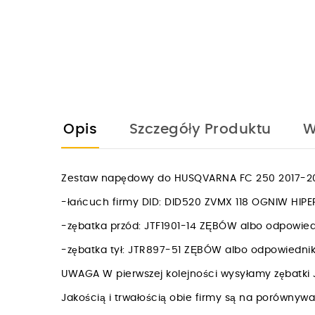
Opis
Szczegóły Produktu
W
Zestaw napędowy do HUSQVARNA FC 250 2017-202
-łańcuch firmy DID: DID520 ZVMX 118 OGNIW HI
-zębatka przód: JTF1901-14 ZĘBÓW albo odpowie
-zębatka tył: JTR897-51 ZĘBÓW albo odpowiedn
UWAGA W pierwszej kolejności wysyłamy zębatki 
Jakością i trwałością obie firmy są na porówny