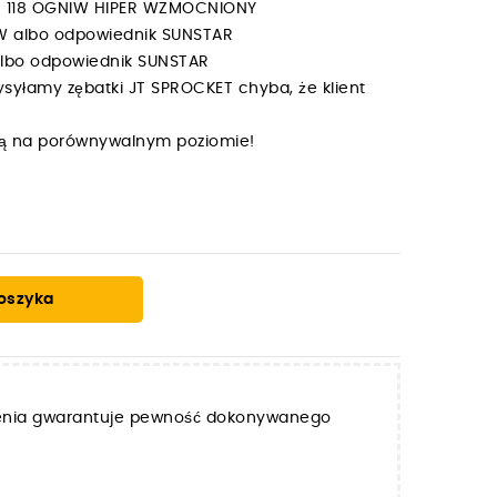
MX 118 OGNIW HIPER WZMOCNIONY
ÓW albo odpowiednik SUNSTAR
 albo odpowiednik SUNSTAR
syłamy zębatki JT SPROCKET chyba, że klient
y są na porównywalnym poziomie!
oszyka
zenia gwarantuje pewność dokonywanego