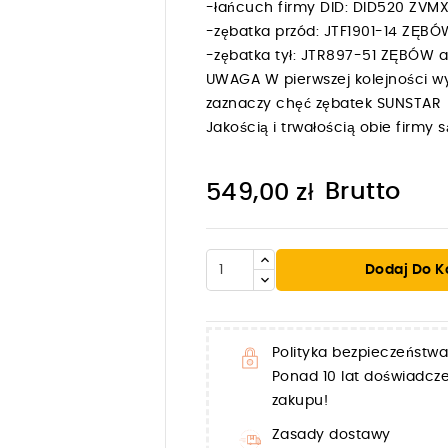
-łańcuch firmy DID: DID520 ZV
-zębatka przód: JTF1901-14 ZĘB
-zębatka tył: JTR897-51 ZĘBÓW
UWAGA W pierwszej kolejności wy
zaznaczy chęć zębatek SUNSTAR
Jakością i trwałością obie firm
Brutto
549,00 zł
Dodaj Do K

Polityka bezpieczeństwa
Ponad 10 lat doświadc
zakupu!
Zasady dostawy