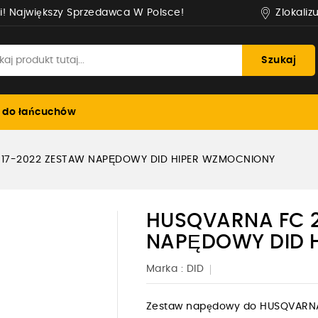
Zlokaliz
i! Największy Sprzedawca W Polsce!
Szukaj
 do łańcuchów
017-2022 ZESTAW NAPĘDOWY DID HIPER WZMOCNIONY
HUSQVARNA FC 2
NAPĘDOWY DID 
Marka :
DID
Zestaw napędowy do HUSQVARNA 