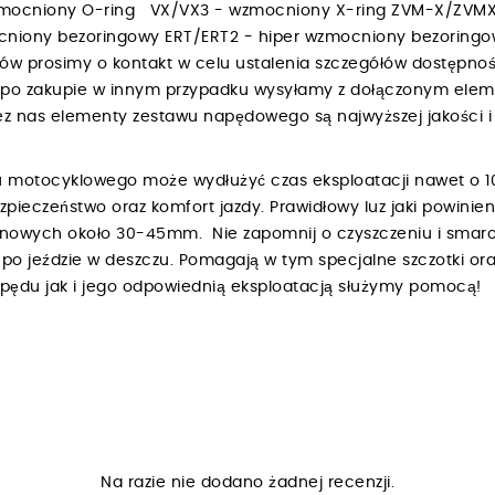
zmocniony O-ring VX/VX3 - wzmocniony X-ring ZVM-X/ZVMX
niony bezoringowy ERT/ERT2 - hiper wzmocniony bezoring
bów prosimy o kontakt w celu ustalenia szczegółów dostępnośc
h po zakupie w innym przypadku wysyłamy z dołączonym ele
 nas elementy zestawu napędowego są najwyższej jakości i 
 motocyklowego może wydłużyć czas eksploatacji nawet o 1
ezpieczeństwo oraz komfort jazdy. Prawidłowy luz jaki powin
renowych około 30-45mm. Nie zapomnij o czyszczeniu i smar
o jeździe w deszczu. Pomagają w tym specjalne szczotki ora
napędu jak i jego odpowiednią eksploatacją służymy pomocą!
Na razie nie dodano żadnej recenzji.