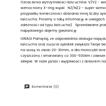
Oznaczenia wytrzymałości łańcuchów: V/V2 - w
wzmocniony X-ring wąski NZ/NZ2 - super wzmoc
przypadku konieczności dobrania innej liczby zę
łańcucha. Prosimy o taką informację w uwagac
zależności od typu łańcucha) Sprzedawane przez
napędowego dajemy gwarancję
UWAGI Pamiętaj, że odpowiednia obsługa napędu
łańcucha oraz zużycia zębatek zwiększa Twoje b
na szosę to około 20-30mm, a dla motocykli te
czyszczony i smarowany co 300-500km i zawsze p
sklepie. W razie pytań i wątpliwości z doborem 
Komentarze (0)