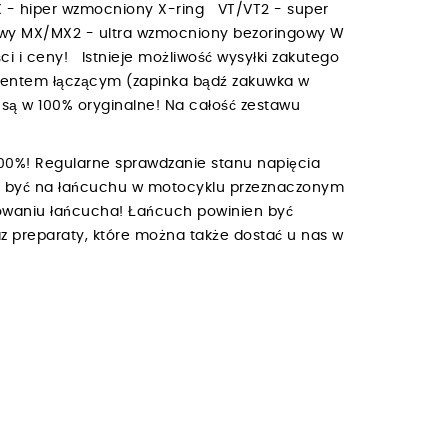
 - hiper wzmocniony X-ring VT/VT2 - super
owy MX/MX2 - ultra wzmocniony bezoringowy W
i i ceny! Istnieje możliwość wysyłki zakutego
mentem łączącym (zapinka bądź zakuwka w
są w 100% oryginalne! Na całość zestawu
00%! Regularne sprawdzanie stanu napięcia
ien być na łańcuchu w motocyklu przeznaczonym
owaniu łańcucha! Łańcuch powinien być
z preparaty, które można także dostać u nas w