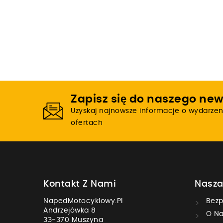
Zapisz się do naszego new
Uzyskaj najnowsze informacje o wydarzen
ofertach
Kontakt Z Nami
Nasza
NapedMotocyklowy.pl
Bezp
Andrzejówka 8
O Na
33-370 Muszyna