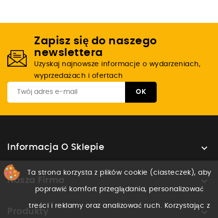
Zapisz się do naszego
newslettera
Uzyskaj najnowsze informacje o wydarzeniach,
wyprzedażach i ofertach

Informacja O Sklepie
Ta strona korzysta z plików cookie (ciasteczek), aby

Nasza Firma
poprawić komfort przeglądania, personalizować
treści i reklamy oraz analizować ruch. Korzystając z

Produkty