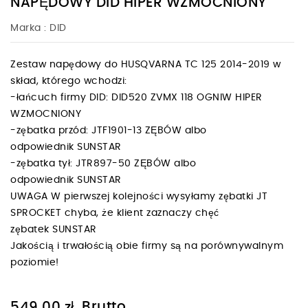
NAPĘDOWY DID HIPER WZMOCNIONY
Marka :
DID
Zestaw napędowy do HUSQVARNA TC 125 2014-2019 w
skład, którego wchodzi:
-łańcuch firmy DID: DID520 ZVMX 118 OGNIW HIPER
WZMOCNIONY
-zębatka przód: JTF1901-13 ZĘBÓW albo
odpowiednik SUNSTAR
-zębatka tył: JTR897-50 ZĘBÓW albo
odpowiednik SUNSTAR
UWAGA W pierwszej kolejności wysyłamy zębatki JT
SPROCKET chyba, że klient zaznaczy chęć
zębatek SUNSTAR
Jakością i trwałością obie firmy są na porównywalnym
poziomie!
Brutto
549,00 zł