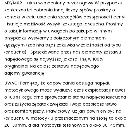
MX/MX2 - ultra wzmocniony bezoringowy W przypadku
konieczności dobrania innej liczby zębów prosimy o
kontakt w celu ustalenia szczegółów dostępności i ceny!
Istnieje możliwość wysyłki zakutego łańcucha. Prosimy
o taką informację w uwagach po zakupie w innym
przypadku wysyłamy z dołączonym elementem
łączącym (zapinka bądź zakuwka w zależności od typu
łańcucha) Sprzedawane przez nas elementy zestawu
napędowego są najwyższej jakości i są w 100%
oryginalne! Na całość zestawu napędowego
dajemy gwarancję
UWAGI Pamiętaj, że odpowiednia obsługa napędu
motocyklowego może wydłużyć czas eksploatacji nawet
o 100%! Regularne sprawdzanie stanu napięcia łańcucha
oraz zużycia zębatek zwiększa Twoje bezpieczeństwo
oraz komfort jazdy. Prawidłowy luz jaki powinien być na
łańcuchu w motocyklu przeznaczonym na szosę to około
20-30mm, a dla motocykli terenowych około 30-45mm.