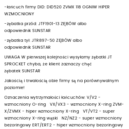
-łańcuch firmy DID: DID520 ZVMX 118 OGNIW HIPER
WZMOCNIONY
-zębatka przód: JTF1901-13 ZĘBÓW albo
odpowiednik SUNSTAR
-zębatka tył: JTR897-50 ZĘBÓW albo
odpowiednik SUNSTAR
UWAGA W pierwszej kolejności wysyłamy zębatki JT
SPROCKET chyba, że klient zaznaczy chęć
zębatek SUNSTAR
Jakością i trwałością obie firmy są na porównywalnym
poziomie!
Oznaczenia wytrzymałości łańcuchów: V/V2 -
wzmocniony O-ring VX/VX3 - wzmocniony X-ring ZVM-
X/ZVMX - hiper wzmocniony X-ring VT/VT2 - super
wzmocniony X-ring wąski NZ/NZ2 - super wzmocniony
bezoringowy ERT/ERT2 - hiper wzmocniony bezoringowy