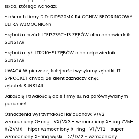
skład, którego wchodzi:
-łańcuch firmy DID: DID520MX 114 OGNIW BEZORINGOWY
ULTRA WZMOCNIONY
-zębatka przód: JTF1323SC-13 ZĘBÓW albo odpowiednik
SUNSTAR
-zębatka tył: JTR210-51 ZĘBÓW albo odpowiednik
SUNSTAR
UWAGA W pierwszej kolejności wysyłamy zębatki JT
SPROCKET chyba, że klient zaznaczy chęć
zębatek SUNSTAR
Jakością i trwałością obie firmy są na porównywalnym
poziomie!
Oznaczenia wytrzymałości łańcuchów: V/V2 -
wzmocniony O-ring VX/VX3 - wzmocniony X-ring ZVM-
X/ZVMX - hiper wzmocniony X-ring VT/VT2 - super
wzmocniony X-ring wąski DZ/DZ2 - wzmocniony