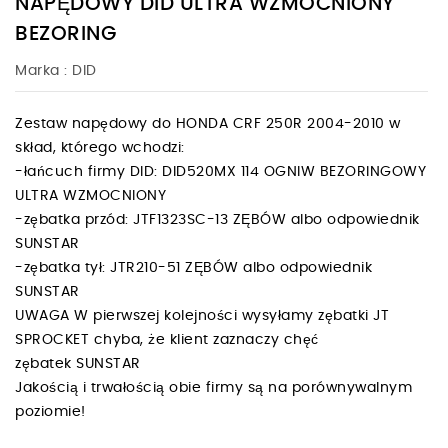
NAPĘDOWY DID ULTRA WZMOCNIONY
BEZORING
Marka :
DID
Zestaw napędowy do HONDA CRF 250R 2004-2010 w
skład, którego wchodzi:
-łańcuch firmy DID: DID520MX 114 OGNIW BEZORINGOWY
ULTRA WZMOCNIONY
-zębatka przód: JTF1323SC-13 ZĘBÓW albo odpowiednik
SUNSTAR
-zębatka tył: JTR210-51 ZĘBÓW albo odpowiednik
SUNSTAR
UWAGA W pierwszej kolejności wysyłamy zębatki JT
SPROCKET chyba, że klient zaznaczy chęć
zębatek SUNSTAR
Jakością i trwałością obie firmy są na porównywalnym
poziomie!