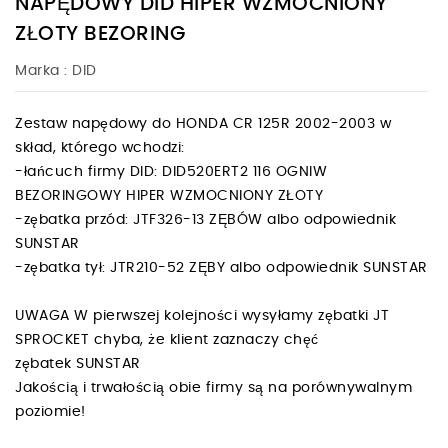
NAPĘDOWY DID HIPER WZMOCNIONY
ZŁOTY BEZORING
Marka :
DID
Zestaw napędowy do HONDA CR 125R 2002-2003 w
skład, którego wchodzi:
-łańcuch firmy DID: DID520ERT2 116 OGNIW
BEZORINGOWY HIPER WZMOCNIONY ZŁOTY
-zębatka przód: JTF326-13 ZĘBÓW albo odpowiednik
SUNSTAR
-zębatka tył: JTR210-52 ZĘBY albo odpowiednik SUNSTAR
UWAGA W pierwszej kolejności wysyłamy zębatki JT
SPROCKET chyba, że klient zaznaczy chęć
zębatek SUNSTAR
Jakością i trwałością obie firmy są na porównywalnym
poziomie!