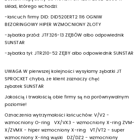
skład, którego wchodzi:
-łańcuch firmy DID: DID520ERT2 116 OGNIW
BEZORINGOWY HIPER WZMOCNIONY ZŁOTY
-zębatka przód: JTF326-13 ZĘBÓW albo odpowiednik
SUNSTAR
-zębatka tył: JTR210-52 ZĘBY albo odpowiednik SUNSTAR
UWAGA W pierwszej kolejności wysyłamy zębatki JT
SPROCKET chyba, że klient zaznaczy chęć
zębatek SUNSTAR
Jakością i trwałością obie firmy są na porównywalnym
poziomie!
Oznaczenia wytrzymałości łańcuchów: V/V2 -
wzmocniony O-ring VX/VX3 - wzmocniony X-ring ZVM-
X/ZVMX - hiper wzmocniony X-ring VT/VT2 - super
wzmocniony X-ring wąski DZ/DZ2 - wzmocniony