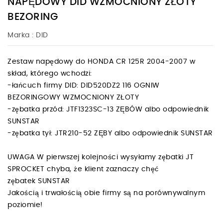
NAPĘDOWY DID WZMOCNIONY ZŁOTY
BEZORING
Marka :
DID
Zestaw napędowy do HONDA CR 125R 2004-2007 w
skład, którego wchodzi:
-łańcuch firmy DID: DID520DZ2 116 OGNIW
BEZORINGOWY WZMOCNIONY ZŁOTY
-zębatka przód: JTF1323SC-13 ZĘBÓW albo odpowiednik
SUNSTAR
-zębatka tył: JTR210-52 ZĘBY albo odpowiednik SUNSTAR
UWAGA W pierwszej kolejności wysyłamy zębatki JT
SPROCKET chyba, że klient zaznaczy chęć
zębatek SUNSTAR
Jakością i trwałością obie firmy są na porównywalnym
poziomie!