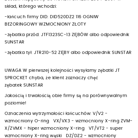
skład, którego wchodzi:
-łańcuch firmy DID: DID520DZ2 116 OGNIW
BEZORINGOWY WZMOCNIONY ZŁOTY
-zębatka przód: JTF1323SC-13 ZĘBÓW albo odpowiednik
SUNSTAR
-zębatka tył: JTR210-52 ZĘBY albo odpowiednik SUNSTAR
UWAGA W pierwszej kolejności wysyłamy zębatki JT
SPROCKET chyba, że klient zaznaczy chęć
zębatek SUNSTAR
Jakością i trwałością obie firmy są na porównywalnym
poziomie!
Oznaczenia wytrzymałości łańcuchów: V/V2 -
wzmocniony O-ring VX/VX3 - wzmocniony X-ring ZVM-
X/ZVMX - hiper wzmocniony X-ring VT/VT2 - super
wzmocniony X-ring wąski DZ/DZ2 - wzmocniony