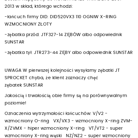
2013 w skład, którego wchodzi:
-łańcuch firmy DID: DID520VX3 110 OGNIW X-RING
WZMOCNIONY ZŁOTY
-zębatka przód: JTF327-14 ZĘBÓW albo odpowiednik
SUNSTAR
-zębatka tył: JTR273-44 ZĘBY albo odpowiednik SUNSTAR
UWAGA W pierwszej kolejności wysyłamy zębatki JT
SPROCKET chyba, że klient zaznaczy chęć
zębatek SUNSTAR
Jakością i trwałością obie firmy są na porównywalnym
poziomie!
Oznaczenia wytrzymałości łańcuchów: V/V2 -
wzmocniony O-ring VX/VX3 - wzmocniony X-ring ZVM-
X/ZVMX - hiper wzmocniony X-ring VT/VT2 - super
wzmocniony X-ring wąski NZ/NZ2 - super wzmocniony