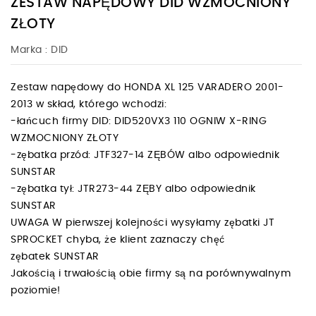
ZESTAW NAPĘDOWY DID WZMOCNIONY
ZŁOTY
Marka :
DID
Zestaw napędowy do HONDA XL 125 VARADERO 2001-
2013 w skład, którego wchodzi:
-łańcuch firmy DID: DID520VX3 110 OGNIW X-RING
WZMOCNIONY ZŁOTY
-zębatka przód: JTF327-14 ZĘBÓW albo odpowiednik
SUNSTAR
-zębatka tył: JTR273-44 ZĘBY albo odpowiednik
SUNSTAR
UWAGA W pierwszej kolejności wysyłamy zębatki JT
SPROCKET chyba, że klient zaznaczy chęć
zębatek SUNSTAR
Jakością i trwałością obie firmy są na porównywalnym
poziomie!