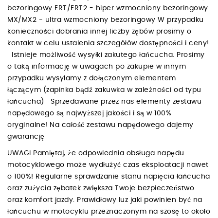
bezoringowy ERT/ERT2 - hiper wzmocniony bezoringowy
MX/MX2 - ultra wzmocniony bezoringowy W przypadku
konieczności dobrania innej liczby zębów prosimy o
kontakt w celu ustalenia szczegółów dostępności i ceny!
Istnieje możliwość wysyłki zakutego łańcucha. Prosimy
o taką informację w uwagach po zakupie w innym
przypadku wysyłamy z dołączonym elementem
łączącym (zapinka bądź zakuwka w zależności od typu
łańcucha) Sprzedawane przez nas elementy zestawu
napędowego są najwyższej jakości i są w 100%
oryginalne! Na całość zestawu napędowego dajemy
gwarancję
UWAGI Pamiętaj, że odpowiednia obsługa napędu
motocyklowego może wydłużyć czas eksploatacji nawet
o 100%! Regularne sprawdzanie stanu napięcia łańcucha
oraz zużycia zębatek zwiększa Twoje bezpieczeństwo
oraz komfort jazdy. Prawidłowy luz jaki powinien być na
łańcuchu w motocyklu przeznaczonym na szosę to około