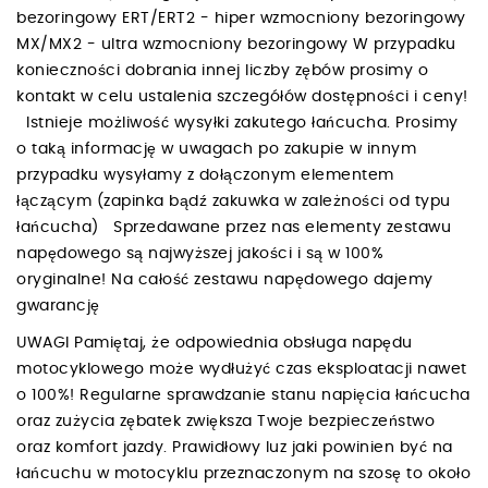
bezoringowy ERT/ERT2 - hiper wzmocniony bezoringowy
MX/MX2 - ultra wzmocniony bezoringowy W przypadku
konieczności dobrania innej liczby zębów prosimy o
kontakt w celu ustalenia szczegółów dostępności i ceny!
Istnieje możliwość wysyłki zakutego łańcucha. Prosimy
o taką informację w uwagach po zakupie w innym
przypadku wysyłamy z dołączonym elementem
łączącym (zapinka bądź zakuwka w zależności od typu
łańcucha) Sprzedawane przez nas elementy zestawu
napędowego są najwyższej jakości i są w 100%
oryginalne! Na całość zestawu napędowego dajemy
gwarancję
UWAGI Pamiętaj, że odpowiednia obsługa napędu
motocyklowego może wydłużyć czas eksploatacji nawet
o 100%! Regularne sprawdzanie stanu napięcia łańcucha
oraz zużycia zębatek zwiększa Twoje bezpieczeństwo
oraz komfort jazdy. Prawidłowy luz jaki powinien być na
łańcuchu w motocyklu przeznaczonym na szosę to około