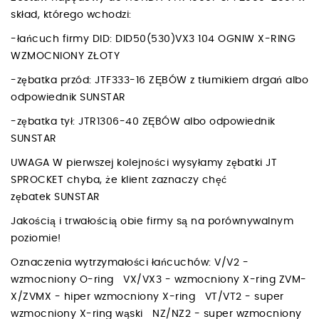
skład, którego wchodzi:
-łańcuch firmy DID: DID50(530)VX3 104 OGNIW X-RING
WZMOCNIONY ZŁOTY
-zębatka przód: JTF333-16 ZĘBÓW z tłumikiem drgań albo
odpowiednik SUNSTAR
-zębatka tył: JTR1306-40 ZĘBÓW albo odpowiednik
SUNSTAR
UWAGA W pierwszej kolejności wysyłamy zębatki JT
SPROCKET chyba, że klient zaznaczy chęć
zębatek SUNSTAR
Jakością i trwałością obie firmy są na porównywalnym
poziomie!
Oznaczenia wytrzymałości łańcuchów: V/V2 -
wzmocniony O-ring VX/VX3 - wzmocniony X-ring ZVM-
X/ZVMX - hiper wzmocniony X-ring VT/VT2 - super
wzmocniony X-ring wąski NZ/NZ2 - super wzmocniony