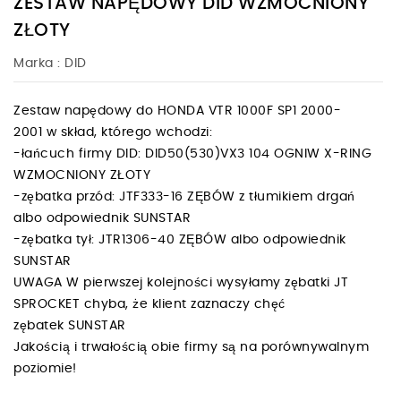
ZESTAW NAPĘDOWY DID WZMOCNIONY
ZŁOTY
Marka :
DID
Zestaw napędowy do HONDA VTR 1000F SP1 2000-
2001 w skład, którego wchodzi:
-łańcuch firmy DID: DID50(530)VX3 104 OGNIW X-RING
WZMOCNIONY ZŁOTY
-zębatka przód: JTF333-16 ZĘBÓW z tłumikiem drgań
albo odpowiednik SUNSTAR
-zębatka tył: JTR1306-40 ZĘBÓW albo odpowiednik
SUNSTAR
UWAGA W pierwszej kolejności wysyłamy zębatki JT
SPROCKET chyba, że klient zaznaczy chęć
zębatek SUNSTAR
Jakością i trwałością obie firmy są na porównywalnym
poziomie!