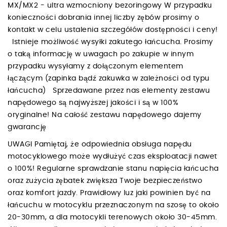
MX/MX2 - ultra wzmocniony bezoringowy W przypadku
konieczności dobrania innej liczby zębów prosimy o
kontakt w celu ustalenia szczegółów dostępności i ceny!
Istnieje możliwość wysyłki zakutego łańcucha. Prosimy
o taką informację w uwagach po zakupie w innym
przypadku wysyłamy z dołączonym elementem
łączącym (zapinka bądź zakuwka w zależności od typu
łańcucha) Sprzedawane przez nas elementy zestawu
napędowego są najwyższej jakości i są w 100%
oryginalne! Na całość zestawu napędowego dajemy
gwarancję
UWAGI Pamiętaj, że odpowiednia obsługa napędu
motocyklowego może wydłużyć czas eksploatacji nawet
o 100%! Regularne sprawdzanie stanu napięcia łańcucha
oraz zużycia zębatek zwiększa Twoje bezpieczeństwo
oraz komfort jazdy. Prawidłowy luz jaki powinien być na
łańcuchu w motocyklu przeznaczonym na szosę to około
20-30mm, a dla motocykli terenowych około 30-45mm.