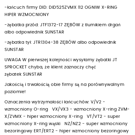
-łańcuch firmy DID: DID525ZVMX 112 OGNIW X-RING
HIPER WZMOCNIONY
-zębatka przód: JTF1372-17 ZĘBÓW z tłumikiem drgań
albo odpowiednik SUNSTAR
-zębatka tył: JTR1304-38 ZĘBÓW albo odpowiednik
SUNSTAR
UWAGA W pierwszej kolejności wysyłamy zębatki JT
SPROCKET chyba, że klient zaznaczy chęć
zębatek SUNSTAR
Jakością i trwałością obie firmy są na porównywalnym
poziomie!
Oznaczenia wytrzymałości łańcuchów: V/V2 -
wzmocniony O-ring VX/VX3 - wzmocniony X-ring ZVM-
X/ZVMX - hiper wzmocniony X-ring VT/VT2 - super
wzmocniony X-ring wąski NZ/NZ2 - super wzmocniony
bezoringowy ERT/ERT2 - hiper wzmocniony bezoringowy