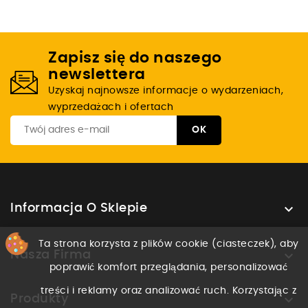
Zapisz się do naszego
newslettera
Uzyskaj najnowsze informacje o wydarzeniach,
wyprzedażach i ofertach

Informacja O Sklepie
Ta strona korzysta z plików cookie (ciasteczek), aby

Nasza Firma
poprawić komfort przeglądania, personalizować
treści i reklamy oraz analizować ruch. Korzystając z

Produkty