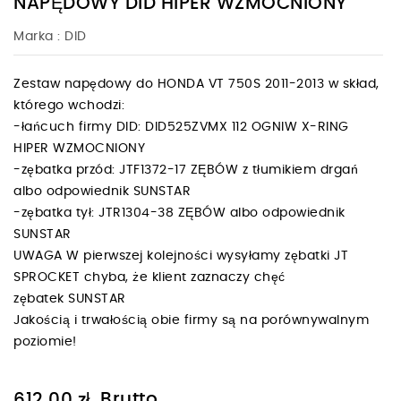
NAPĘDOWY DID HIPER WZMOCNIONY
Marka :
DID
Zestaw napędowy do HONDA VT 750S 2011-2013 w skład,
którego wchodzi:
-łańcuch firmy DID: DID525ZVMX 112 OGNIW X-RING
HIPER WZMOCNIONY
-zębatka przód: JTF1372-17 ZĘBÓW z tłumikiem drgań
albo odpowiednik SUNSTAR
-zębatka tył: JTR1304-38 ZĘBÓW albo odpowiednik
SUNSTAR
UWAGA W pierwszej kolejności wysyłamy zębatki JT
SPROCKET chyba, że klient zaznaczy chęć
zębatek SUNSTAR
Jakością i trwałością obie firmy są na porównywalnym
poziomie!
Brutto
612,00 zł