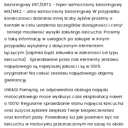
bezoringowy ERT/ERT2 - hiper wzmocniony bezoringowy
MX/MX2 - ultra wzmocniony bezoringowy W przypadku
konieczności dobrania innej liczby zębów prosimy o
kontakt w celu ustalenia szczegółów dostępności i ceny!
Istnieje możliwość wysyłki zakutego łańcucha. Prosimy
o taką informację w uwagach po zakupie w innym
przypadku wysyłamy z dołączonym elementem
łączącym (zapinka bądź zakuwka w zależności od typu
łańcucha) Sprzedawane przez nas elementy zestawu
napędowego są najwyższej jakości i są w 100%
oryginalne! Na całość zestawu napędowego dajemy
gwarancję
UWAGI Pamiętaj, że odpowiednia obsługa napędu
motocyklowego może wydłużyć czas eksploatacji nawet
o 100%! Regularne sprawdzanie stanu napięcia łańcucha
oraz zużycia zębatek zwiększa Twoje bezpieczeństwo
oraz komfort jazdy. Prawidłowy luz jaki powinien być na
łańcuchu w motocyklu przeznaczonym na szosę to około