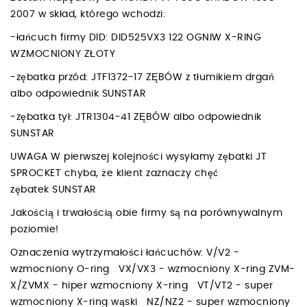
2007 w skład, którego wchodzi:
-łańcuch firmy DID: DID525VX3 122 OGNIW X-RING
WZMOCNIONY ZŁOTY
-zębatka przód: JTF1372-17 ZĘBÓW z tłumikiem drgań
albo odpowiednik SUNSTAR
-zębatka tył: JTR1304-41 ZĘBÓW albo odpowiednik
SUNSTAR
UWAGA W pierwszej kolejności wysyłamy zębatki JT
SPROCKET chyba, że klient zaznaczy chęć
zębatek SUNSTAR
Jakością i trwałością obie firmy są na porównywalnym
poziomie!
Oznaczenia wytrzymałości łańcuchów: V/V2 -
wzmocniony O-ring VX/VX3 - wzmocniony X-ring ZVM-
X/ZVMX - hiper wzmocniony X-ring VT/VT2 - super
wzmocniony X-ring wąski NZ/NZ2 - super wzmocniony