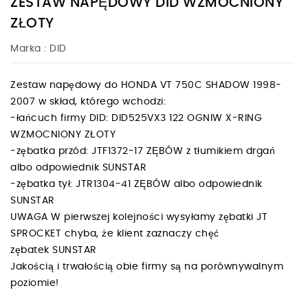
ZESTAW NAPĘDOWY DID WZMOCNIONY
ZŁOTY
Marka :
DID
Zestaw napędowy do HONDA VT 750C SHADOW 1998-
2007 w skład, którego wchodzi:
-łańcuch firmy DID: DID525VX3 122 OGNIW X-RING
WZMOCNIONY ZŁOTY
-zębatka przód: JTF1372-17 ZĘBÓW z tłumikiem drgań
albo odpowiednik SUNSTAR
-zębatka tył: JTR1304-41 ZĘBÓW albo odpowiednik
SUNSTAR
UWAGA W pierwszej kolejności wysyłamy zębatki JT
SPROCKET chyba, że klient zaznaczy chęć
zębatek SUNSTAR
Jakością i trwałością obie firmy są na porównywalnym
poziomie!