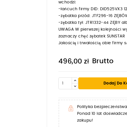
wchodzi:
-łańcuch firmy DID: DID525VX3
-zębatka przód: JTF296-16 ZĘBÓ
-zębatka tył: JTR1332-44 ZĘBY 
UWAGA W pierwszej kolejności wy
zaznaczy chęć zębatek SUNSTAR
Jakością i trwałością obie firm
Brutto
496,00 zł
Dodaj Do K

Polityka bezpieczeństwa
Ponad 10 lat doświadc
zakupu!