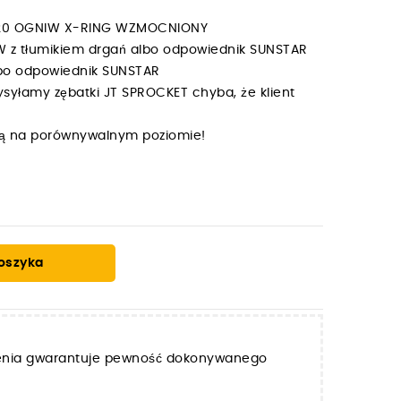
 120 OGNIW X-RING WZMOCNIONY
W z tłumikiem drgań albo odpowiednik SUNSTAR
albo odpowiednik SUNSTAR
syłamy zębatki JT SPROCKET chyba, że klient
y są na porównywalnym poziomie!
oszyka
zenia gwarantuje pewność dokonywanego