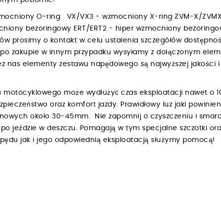
walnym poziomie!
zmocniony O-ring VX/VX3 - wzmocniony X-ring ZVM-X/ZVMX
niony bezoringowy ERT/ERT2 - hiper wzmocniony bezoring
bów prosimy o kontakt w celu ustalenia szczegółów dostępnośc
h po zakupie w innym przypadku wysyłamy z dołączonym ele
 nas elementy zestawu napędowego są najwyższej jakości i 
 motocyklowego może wydłużyć czas eksploatacji nawet o 1
ezpieczeństwo oraz komfort jazdy. Prawidłowy luz jaki powin
renowych około 30-45mm. Nie zapomnij o czyszczeniu i smar
o jeździe w deszczu. Pomagają w tym specjalne szczotki ora
napędu jak i jego odpowiednią eksploatacją służymy pomocą!