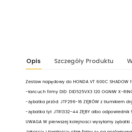
Opis
Szczegóły Produktu
W
Zestaw napędowy do HONDA VT 600C SHADOW 19
-łańcuch firmy DID: DID525VX3 120 OGNIW X-R
-zębatka przód: JTF296-16 ZĘBÓW z tłumikiem d
-zębatka tył: JTR1332-44 ZĘBY albo odpowiedni
UWAGA W pierwszej kolejności wysyłamy zębatki 