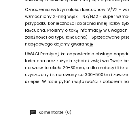
Jakością i trwałością obie firmy są na porówny
Oznaczenia wytrzymałości łańcuchów: V/V2 - w
wzmocniony X-ring wąski NZ/NZ2 - super wzmoc
przypadku konieczności dobrania innej liczby zę
łańcucha. Prosimy o taką informację w uwagac
zależności od typu łańcucha) Sprzedawane przez
napędowego dajemy gwarancję
UWAGI Pamiętaj, że odpowiednia obsługa napędu
łańcucha oraz zużycia zębatek zwiększa Twoje b
na szosę to około 20-30mm, a dla motocykli te
czyszczony i smarowany co 300-500km i zawsze p
sklepie. W razie pytań i wątpliwości z doborem 
Komentarze (0)