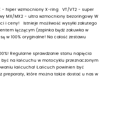
 - hiper wzmocniony X-ring VT/VT2 - super
owy MX/MX2 - ultra wzmocniony bezoringowy W
i i ceny! Istnieje możliwość wysyłki zakutego
mentem łączącym (zapinka bądź zakuwka w
są w 100% oryginalne! Na całość zestawu
00%! Regularne sprawdzanie stanu napięcia
ien być na łańcuchu w motocyklu przeznaczonym
owaniu łańcucha! Łańcuch powinien być
z preparaty, które można także dostać u nas w