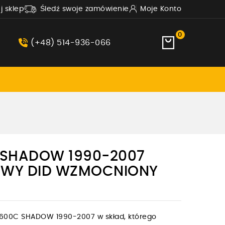
uj sklep
Śledź swoje zamówienie
Moje Konto
0
(+48) 514-936-066
 SHADOW 1990-2007
WY DID WZMOCNIONY
600C SHADOW 1990-2007 w skład, którego