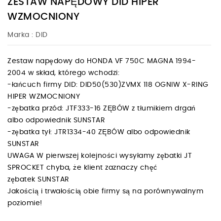
ZESTAW NAPĘDOWY DID HIPER
WZMOCNIONY
Marka :
DID
Zestaw napędowy do HONDA VF 750C MAGNA 1994-
2004 w skład, którego wchodzi:
-łańcuch firmy DID: DID50(530)ZVMX 118 OGNIW X-RING
HIPER WZMOCNIONY
-zębatka przód: JTF333-16 ZĘBÓW z tłumikiem drgań
albo odpowiednik SUNSTAR
-zębatka tył: JTR1334-40 ZĘBÓW albo odpowiednik
SUNSTAR
UWAGA W pierwszej kolejności wysyłamy zębatki JT
SPROCKET chyba, że klient zaznaczy chęć
zębatek SUNSTAR
Jakością i trwałością obie firmy są na porównywalnym
poziomie!