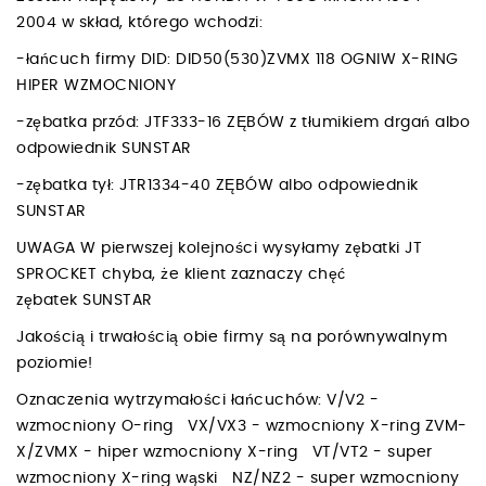
2004 w skład, którego wchodzi:
-łańcuch firmy DID: DID50(530)ZVMX 118 OGNIW X-RING
HIPER WZMOCNIONY
-zębatka przód: JTF333-16 ZĘBÓW z tłumikiem drgań albo
odpowiednik SUNSTAR
-zębatka tył: JTR1334-40 ZĘBÓW albo odpowiednik
SUNSTAR
UWAGA W pierwszej kolejności wysyłamy zębatki JT
SPROCKET chyba, że klient zaznaczy chęć
zębatek SUNSTAR
Jakością i trwałością obie firmy są na porównywalnym
poziomie!
Oznaczenia wytrzymałości łańcuchów: V/V2 -
wzmocniony O-ring VX/VX3 - wzmocniony X-ring ZVM-
X/ZVMX - hiper wzmocniony X-ring VT/VT2 - super
wzmocniony X-ring wąski NZ/NZ2 - super wzmocniony