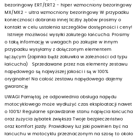
bezoringowy ERT/ERT2 - hiper wzmocniony bezoringowy
MX/MX2 - ultra wzmocniony bezoringowy W przypadku
konieczności dobrania innej liczby zębów prosimy o
kontakt w celu ustalenia szczegółów dostępności i ceny!
Istnieje możliwość wysyłki zakutego łańcucha. Prosimy
o taką informację w uwagach po zakupie w innym
przypadku wysyłamy z dołączonym elementem
łączącym (zapinka bądź zakuwka w zależności od typu
łańcucha) Sprzedawane przez nas elementy zestawu
napędowego są najwyższej jakości i są w 100%
oryginalne! Na całość zestawu napędowego dajemy
gwarancję
UWAGI Pamiętaj, że odpowiednia obsługa napędu
motocyklowego może wydłużyć czas eksploatacji nawet
o 100%! Regularne sprawdzanie stanu napięcia łańcucha
oraz zużycia zębatek zwiększa Twoje bezpieczeństwo
oraz komfort jazdy. Prawidłowy luz jaki powinien być na
łańcuchu w motocyklu przeznaczonym na szosę to około