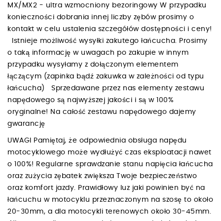
MX/MX2 - ultra wzmocniony bezoringowy W przypadku
konieczności dobrania innej liczby zębów prosimy o
kontakt w celu ustalenia szczegółów dostępności i ceny!
Istnieje możliwość wysyłki zakutego łańcucha. Prosimy
o taką informację w uwagach po zakupie w innym
przypadku wysyłamy z dołączonym elementem
łączącym (zapinka bądź zakuwka w zależności od typu
łańcucha) Sprzedawane przez nas elementy zestawu
napędowego są najwyższej jakości i są w 100%
oryginalne! Na całość zestawu napędowego dajemy
gwarancję
UWAGI Pamiętaj, że odpowiednia obsługa napędu
motocyklowego może wydłużyć czas eksploatacji nawet
o 100%! Regularne sprawdzanie stanu napięcia łańcucha
oraz zużycia zębatek zwiększa Twoje bezpieczeństwo
oraz komfort jazdy. Prawidłowy luz jaki powinien być na
łańcuchu w motocyklu przeznaczonym na szosę to około
20-30mm, a dla motocykli terenowych około 30-45mm.