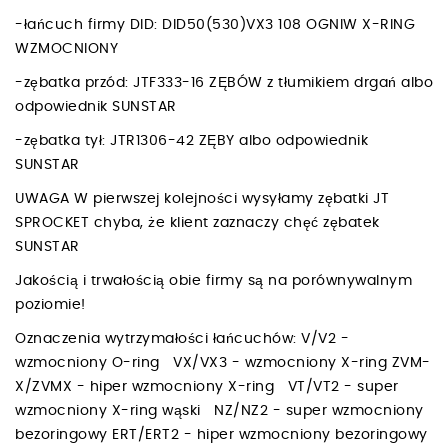
-łańcuch firmy DID: DID50(530)VX3 108 OGNIW X-RING
WZMOCNIONY
-zębatka przód: JTF333-16 ZĘBÓW z tłumikiem drgań albo
odpowiednik SUNSTAR
-zębatka tył: JTR1306-42 ZĘBY albo odpowiednik
SUNSTAR
UWAGA W pierwszej kolejności wysyłamy zębatki JT
SPROCKET chyba, że klient zaznaczy chęć zębatek
SUNSTAR
Jakością i trwałością obie firmy są na porównywalnym
poziomie!
Oznaczenia wytrzymałości łańcuchów: V/V2 -
wzmocniony O-ring VX/VX3 - wzmocniony X-ring ZVM-
X/ZVMX - hiper wzmocniony X-ring VT/VT2 - super
wzmocniony X-ring wąski NZ/NZ2 - super wzmocniony
bezoringowy ERT/ERT2 - hiper wzmocniony bezoringowy