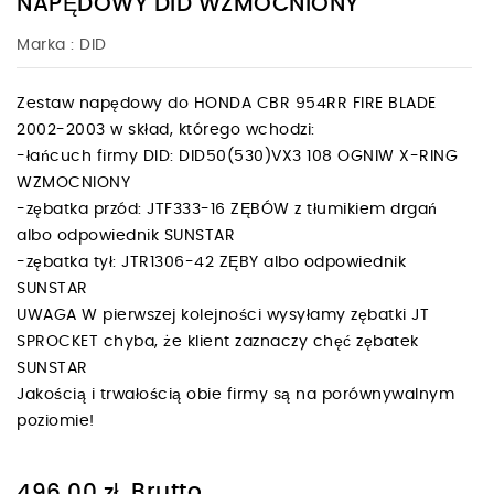
NAPĘDOWY DID WZMOCNIONY
Marka :
DID
Zestaw napędowy do HONDA CBR 954RR FIRE BLADE
2002-2003 w skład, którego wchodzi:
-łańcuch firmy DID: DID50(530)VX3 108 OGNIW X-RING
WZMOCNIONY
-zębatka przód: JTF333-16 ZĘBÓW z tłumikiem drgań
albo odpowiednik SUNSTAR
-zębatka tył: JTR1306-42 ZĘBY albo odpowiednik
SUNSTAR
UWAGA W pierwszej kolejności wysyłamy zębatki JT
SPROCKET chyba, że klient zaznaczy chęć zębatek
SUNSTAR
Jakością i trwałością obie firmy są na porównywalnym
poziomie!
Brutto
496,00 zł