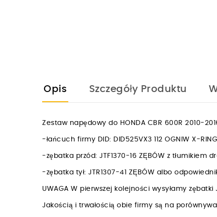
Opis
Szczegóły Produktu
W
Zestaw napędowy do HONDA CBR 600R 2010-2016
-łańcuch firmy DID: DID525VX3 112 OGNIW X-R
-zębatka przód: JTF1370-16 ZĘBÓW z tłumikiem 
-zębatka tył: JTR1307-41 ZĘBÓW albo odpowied
UWAGA W pierwszej kolejności wysyłamy zębatki 
Jakością i trwałością obie firmy są na porówny