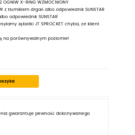
 112 OGNIW X-RING WZMOCNIONY
ÓW z tłumikiem drgań albo odpowiednik SUNSTAR
 albo odpowiednik SUNSTAR
syłamy zębatki JT SPROCKET chyba, że klient
y są na porównywalnym poziomie!
oszyka
zenia gwarantuje pewność dokonywanego