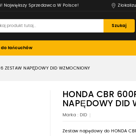
Zlokaliz
i! Największy Sprzedawca W Polsce!
Szukaj
 do łańcuchów
016 ZESTAW NAPĘDOWY DID WZMOCNIONY
HONDA CBR 600R
NAPĘDOWY DID
Marka :
DID
Zestaw napędowy do HONDA CBR 