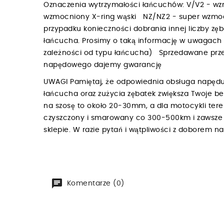
Oznaczenia wytrzymałości łańcuchów: V/V2 - w
wzmocniony X-ring wąski NZ/NZ2 - super wzmoc
przypadku konieczności dobrania innej liczby zę
łańcucha. Prosimy o taką informację w uwagac
zależności od typu łańcucha) Sprzedawane przez
napędowego dajemy gwarancję
UWAGI Pamiętaj, że odpowiednia obsługa napędu
łańcucha oraz zużycia zębatek zwiększa Twoje b
na szosę to około 20-30mm, a dla motocykli te
czyszczony i smarowany co 300-500km i zawsze p
sklepie. W razie pytań i wątpliwości z doborem 
Komentarze (0)