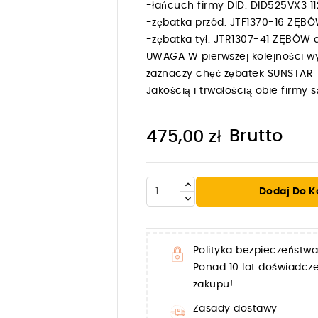
-łańcuch firmy DID: DID525VX3
-zębatka przód: JTF1370-16 ZĘB
-zębatka tył: JTR1307-41 ZĘBÓW
UWAGA W pierwszej kolejności wy
zaznaczy chęć zębatek SUNSTAR
Jakością i trwałością obie firm
Brutto
475,00 zł
Dodaj Do K

Polityka bezpieczeństwa
Ponad 10 lat doświadc
zakupu!
Zasady dostawy