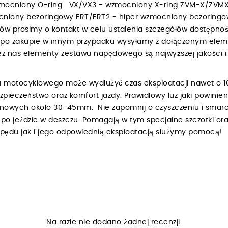
zmocniony O-ring VX/VX3 - wzmocniony X-ring ZVM-X/ZVMX
niony bezoringowy ERT/ERT2 - hiper wzmocniony bezoring
bów prosimy o kontakt w celu ustalenia szczegółów dostępnośc
h po zakupie w innym przypadku wysyłamy z dołączonym ele
 nas elementy zestawu napędowego są najwyższej jakości i 
 motocyklowego może wydłużyć czas eksploatacji nawet o 1
ezpieczeństwo oraz komfort jazdy. Prawidłowy luz jaki powin
renowych około 30-45mm. Nie zapomnij o czyszczeniu i smar
o jeździe w deszczu. Pomagają w tym specjalne szczotki ora
napędu jak i jego odpowiednią eksploatacją służymy pomocą!
Na razie nie dodano żadnej recenzji.