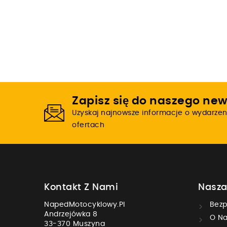
Zapisz się do naszego new
Uzyskaj najnowsze informacje o wydarzen
ofertach
Kontakt Z Nami
Nasza
NapedMotocyklowy.pl
Bezp
Andrzejówka 8
O Na
33-370 Muszyna