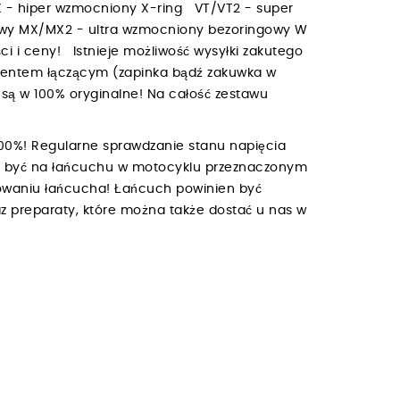
 - hiper wzmocniony X-ring VT/VT2 - super
owy MX/MX2 - ultra wzmocniony bezoringowy W
i i ceny! Istnieje możliwość wysyłki zakutego
mentem łączącym (zapinka bądź zakuwka w
są w 100% oryginalne! Na całość zestawu
00%! Regularne sprawdzanie stanu napięcia
ien być na łańcuchu w motocyklu przeznaczonym
owaniu łańcucha! Łańcuch powinien być
z preparaty, które można także dostać u nas w