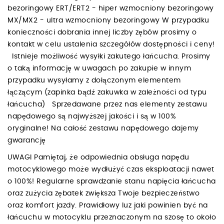
bezoringowy ERT/ERT2 - hiper wzmocniony bezoringowy
MX/MX2 - ultra wzmocniony bezoringowy W przypadku
konieczności dobrania innej liczby zębów prosimy o
kontakt w celu ustalenia szczegółów dostępności i ceny!
Istnieje możliwość wysyłki zakutego łańcucha. Prosimy
o taką informację w uwagach po zakupie w innym
przypadku wysyłamy z dołączonym elementem
łączącym (zapinka bądź zakuwka w zależności od typu
łańcucha) Sprzedawane przez nas elementy zestawu
napędowego są najwyższej jakości i są w 100%
oryginalne! Na całość zestawu napędowego dajemy
gwarancję
UWAGI Pamiętaj, że odpowiednia obsługa napędu
motocyklowego może wydłużyć czas eksploatacji nawet
o 100%! Regularne sprawdzanie stanu napięcia łańcucha
oraz zużycia zębatek zwiększa Twoje bezpieczeństwo
oraz komfort jazdy. Prawidłowy luz jaki powinien być na
łańcuchu w motocyklu przeznaczonym na szosę to około