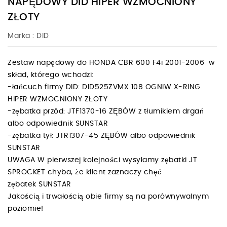
NAPĘDOWY DID HIPER WZMOCNIONY
ZŁOTY
Marka :
DID
Zestaw napędowy do HONDA CBR 600 F4i 2001-2006 w
skład, którego wchodzi:
-łańcuch firmy DID: DID525ZVMX 108 OGNIW X-RING
HIPER WZMOCNIONY ZŁOTY
-zębatka przód: JTF1370-16 ZĘBÓW z tłumikiem drgań
albo odpowiednik SUNSTAR
-zębatka tył: JTR1307-45 ZĘBÓW albo odpowiednik
SUNSTAR
UWAGA W pierwszej kolejności wysyłamy zębatki JT
SPROCKET chyba, że klient zaznaczy chęć
zębatek SUNSTAR
Jakością i trwałością obie firmy są na porównywalnym
poziomie!