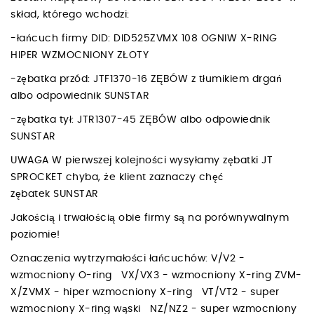
skład, którego wchodzi:
-łańcuch firmy DID: DID525ZVMX 108 OGNIW X-RING
HIPER WZMOCNIONY ZŁOTY
-zębatka przód: JTF1370-16 ZĘBÓW z tłumikiem drgań
albo odpowiednik SUNSTAR
-zębatka tył: JTR1307-45 ZĘBÓW albo odpowiednik
SUNSTAR
UWAGA W pierwszej kolejności wysyłamy zębatki JT
SPROCKET chyba, że klient zaznaczy chęć
zębatek SUNSTAR
Jakością i trwałością obie firmy są na porównywalnym
poziomie!
Oznaczenia wytrzymałości łańcuchów: V/V2 -
wzmocniony O-ring VX/VX3 - wzmocniony X-ring ZVM-
X/ZVMX - hiper wzmocniony X-ring VT/VT2 - super
wzmocniony X-ring wąski NZ/NZ2 - super wzmocniony