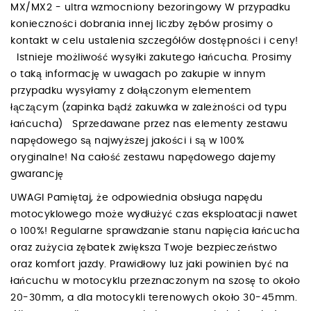
MX/MX2 - ultra wzmocniony bezoringowy W przypadku
konieczności dobrania innej liczby zębów prosimy o
kontakt w celu ustalenia szczegółów dostępności i ceny!
Istnieje możliwość wysyłki zakutego łańcucha. Prosimy
o taką informację w uwagach po zakupie w innym
przypadku wysyłamy z dołączonym elementem
łączącym (zapinka bądź zakuwka w zależności od typu
łańcucha) Sprzedawane przez nas elementy zestawu
napędowego są najwyższej jakości i są w 100%
oryginalne! Na całość zestawu napędowego dajemy
gwarancję
UWAGI Pamiętaj, że odpowiednia obsługa napędu
motocyklowego może wydłużyć czas eksploatacji nawet
o 100%! Regularne sprawdzanie stanu napięcia łańcucha
oraz zużycia zębatek zwiększa Twoje bezpieczeństwo
oraz komfort jazdy. Prawidłowy luz jaki powinien być na
łańcuchu w motocyklu przeznaczonym na szosę to około
20-30mm, a dla motocykli terenowych około 30-45mm.