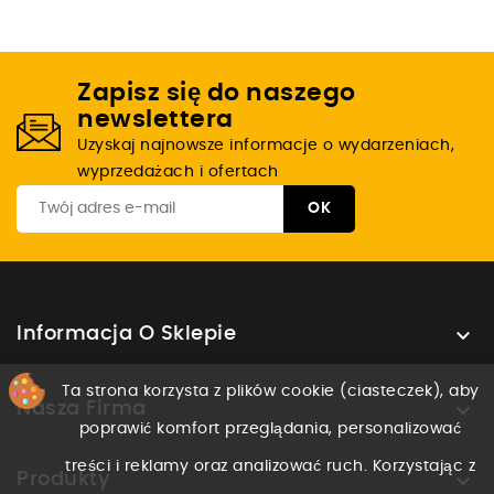
Zapisz się do naszego
newslettera
Uzyskaj najnowsze informacje o wydarzeniach,
wyprzedażach i ofertach

Informacja O Sklepie
Ta strona korzysta z plików cookie (ciasteczek), aby

Nasza Firma
poprawić komfort przeglądania, personalizować
treści i reklamy oraz analizować ruch. Korzystając z

Produkty