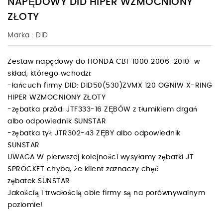
NAPĘDOWY DID HIPER WZMOCNIONY
ZŁOTY
Marka :
DID
Zestaw napędowy do HONDA CBF 1000 2006-2010 w
skład, którego wchodzi:
-łańcuch firmy DID: DID50(530)ZVMX 120 OGNIW X-RING
HIPER WZMOCNIONY ZŁOTY
-zębatka przód: JTF333-16 ZĘBÓW z tłumikiem drgań
albo odpowiednik SUNSTAR
-zębatka tył: JTR302-43 ZĘBY albo odpowiednik
SUNSTAR
UWAGA W pierwszej kolejności wysyłamy zębatki JT
SPROCKET chyba, że klient zaznaczy chęć
zębatek SUNSTAR
Jakością i trwałością obie firmy są na porównywalnym
poziomie!