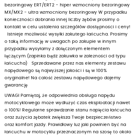
bezoringowy ERT/ERT2 - hiper wzmocniony bezoringowy
MX/MX2 - ultra wzmocniony bezoringowy W przypadku
konieczności dobrania innej liczby zębów prosimy o
kontakt w celu ustalenia szczegółów dostępności i ceny!
Istnieje możliwość wysyłki zakutego łańcucha. Prosimy
o taką informację w uwagach po zakupie w innym
przypadku wysyłamy z dołączonym elementem
łączącym (zapinka bądź zakuwka w zależności od typu
łańcucha) Sprzedawane przez nas elementy zestawu
napędowego są najwyższej jakości i są w 100%
oryginalne! Na całość zestawu napędowego dajemy
gwarancję
UWAGI Pamiętaj, że odpowiednia obsługa napędu
motocyklowego może wydłużyć czas eksploatacji nawet
o 100%! Regularne sprawdzanie stanu napięcia łańcucha
oraz zużycia zębatek zwiększa Twoje bezpieczeństwo
oraz komfort jazdy. Prawidłowy luz jaki powinien być na
łańcuchu w motocyklu przeznaczonym na szosę to około