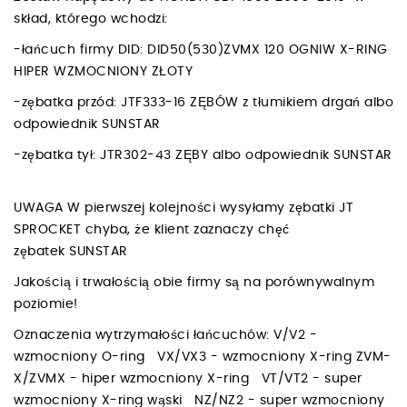
skład, którego wchodzi:
-łańcuch firmy DID: DID50(530)ZVMX 120 OGNIW X-RING
HIPER WZMOCNIONY ZŁOTY
-zębatka przód: JTF333-16 ZĘBÓW z tłumikiem drgań albo
odpowiednik SUNSTAR
-zębatka tył: JTR302-43 ZĘBY albo odpowiednik SUNSTAR
UWAGA W pierwszej kolejności wysyłamy zębatki JT
SPROCKET chyba, że klient zaznaczy chęć
zębatek SUNSTAR
Jakością i trwałością obie firmy są na porównywalnym
poziomie!
Oznaczenia wytrzymałości łańcuchów: V/V2 -
wzmocniony O-ring VX/VX3 - wzmocniony X-ring ZVM-
X/ZVMX - hiper wzmocniony X-ring VT/VT2 - super
wzmocniony X-ring wąski NZ/NZ2 - super wzmocniony