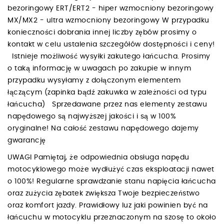
bezoringowy ERT/ERT2 - hiper wzmocniony bezoringowy
MX/MX2 - ultra wzmocniony bezoringowy W przypadku
konieczności dobrania innej liczby zębów prosimy o
kontakt w celu ustalenia szczegółów dostępności i ceny!
Istnieje możliwość wysyłki zakutego łańcucha. Prosimy
o taką informację w uwagach po zakupie w innym
przypadku wysyłamy z dołączonym elementem
łączącym (zapinka bądź zakuwka w zależności od typu
łańcucha) Sprzedawane przez nas elementy zestawu
napędowego są najwyższej jakości i są w 100%
oryginalne! Na całość zestawu napędowego dajemy
gwarancję
UWAGI Pamiętaj, że odpowiednia obsługa napędu
motocyklowego może wydłużyć czas eksploatacji nawet
o 100%! Regularne sprawdzanie stanu napięcia łańcucha
oraz zużycia zębatek zwiększa Twoje bezpieczeństwo
oraz komfort jazdy. Prawidłowy luz jaki powinien być na
łańcuchu w motocyklu przeznaczonym na szosę to około