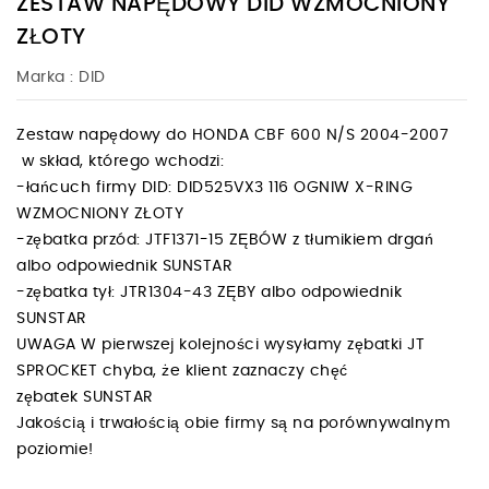
ZESTAW NAPĘDOWY DID WZMOCNIONY
ZŁOTY
Marka :
DID
Zestaw napędowy do HONDA CBF 600 N/S 2004-2007
w skład, którego wchodzi:
-łańcuch firmy DID: DID525VX3 116 OGNIW X-RING
WZMOCNIONY ZŁOTY
-zębatka przód: JTF1371-15 ZĘBÓW z tłumikiem drgań
albo odpowiednik SUNSTAR
-zębatka tył: JTR1304-43 ZĘBY albo odpowiednik
SUNSTAR
UWAGA W pierwszej kolejności wysyłamy zębatki JT
SPROCKET chyba, że klient zaznaczy chęć
zębatek SUNSTAR
Jakością i trwałością obie firmy są na porównywalnym
poziomie!