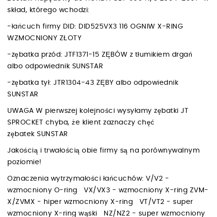
skład, którego wchodzi:
-łańcuch firmy DID: DID525VX3 116 OGNIW X-RING
WZMOCNIONY ZŁOTY
-zębatka przód: JTF1371-15 ZĘBÓW z tłumikiem drgań
albo odpowiednik SUNSTAR
-zębatka tył: JTR1304-43 ZĘBY albo odpowiednik
SUNSTAR
UWAGA W pierwszej kolejności wysyłamy zębatki JT
SPROCKET chyba, że klient zaznaczy chęć
zębatek SUNSTAR
Jakością i trwałością obie firmy są na porównywalnym
poziomie!
Oznaczenia wytrzymałości łańcuchów: V/V2 -
wzmocniony O-ring VX/VX3 - wzmocniony X-ring ZVM-
X/ZVMX - hiper wzmocniony X-ring VT/VT2 - super
wzmocniony X-ring wąski NZ/NZ2 - super wzmocniony