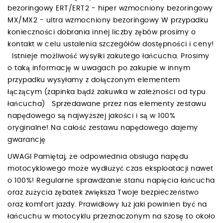
bezoringowy ERT/ERT2 - hiper wzmocniony bezoringowy
MX/MX2 - ultra wzmocniony bezoringowy W przypadku
konieczności dobrania innej liczby zębów prosimy o
kontakt w celu ustalenia szczegółów dostępności i ceny!
Istnieje możliwość wysyłki zakutego łańcucha. Prosimy
o taką informację w uwagach po zakupie w innym
przypadku wysyłamy z dołączonym elementem
łączącym (zapinka bądź zakuwka w zależności od typu
łańcucha) Sprzedawane przez nas elementy zestawu
napędowego są najwyższej jakości i są w 100%
oryginalne! Na całość zestawu napędowego dajemy
gwarancję
UWAGI Pamiętaj, że odpowiednia obsługa napędu
motocyklowego może wydłużyć czas eksploatacji nawet
o 100%! Regularne sprawdzanie stanu napięcia łańcucha
oraz zużycia zębatek zwiększa Twoje bezpieczeństwo
oraz komfort jazdy. Prawidłowy luz jaki powinien być na
łańcuchu w motocyklu przeznaczonym na szosę to około