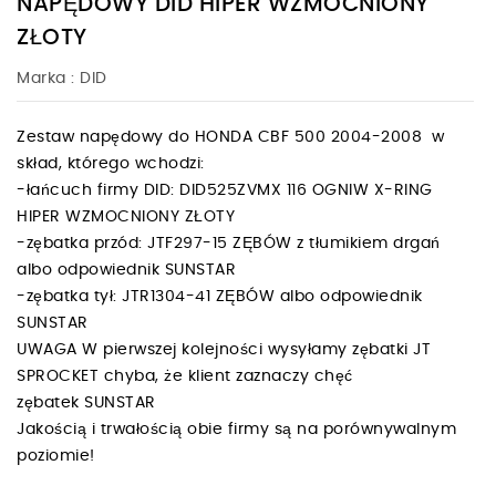
NAPĘDOWY DID HIPER WZMOCNIONY
ZŁOTY
Marka :
DID
Zestaw napędowy do HONDA CBF 500 2004-2008 w
skład, którego wchodzi:
-łańcuch firmy DID: DID525ZVMX 116 OGNIW X-RING
HIPER WZMOCNIONY ZŁOTY
-zębatka przód: JTF297-15 ZĘBÓW z tłumikiem drgań
albo odpowiednik SUNSTAR
-zębatka tył: JTR1304-41 ZĘBÓW albo odpowiednik
SUNSTAR
UWAGA W pierwszej kolejności wysyłamy zębatki JT
SPROCKET chyba, że klient zaznaczy chęć
zębatek SUNSTAR
Jakością i trwałością obie firmy są na porównywalnym
poziomie!