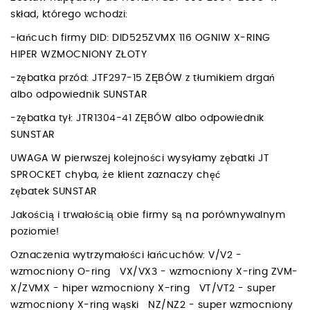
skład, którego wchodzi:
-łańcuch firmy DID: DID525ZVMX 116 OGNIW X-RING
HIPER WZMOCNIONY ZŁOTY
-zębatka przód: JTF297-15 ZĘBÓW z tłumikiem drgań
albo odpowiednik SUNSTAR
-zębatka tył: JTR1304-41 ZĘBÓW albo odpowiednik
SUNSTAR
UWAGA W pierwszej kolejności wysyłamy zębatki JT
SPROCKET chyba, że klient zaznaczy chęć
zębatek SUNSTAR
Jakością i trwałością obie firmy są na porównywalnym
poziomie!
Oznaczenia wytrzymałości łańcuchów: V/V2 -
wzmocniony O-ring VX/VX3 - wzmocniony X-ring ZVM-
X/ZVMX - hiper wzmocniony X-ring VT/VT2 - super
wzmocniony X-ring wąski NZ/NZ2 - super wzmocniony