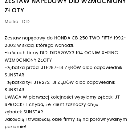
ZESTAW NAPEDOWY DID WZMOCNIONY
ZŁOTY
Marka :
DID
Zestaw napędowy do HONDA CB 250 TWO FIFTY 1992-
2002 w skład, którego wchodzi:
-łańcuch firmy DID: DID520VX3 104 OGNIW X-RING
WZMOCNIONY ZŁOTY
-zębatka przód: JTF287-14 ZĘBÓW albo odpowiednik
SUNSTAR
-zębatka tył: JTR272-31 ZĘBÓW albo odpowiednik
SUNSTAR
UWAGA W pierwszej kolejności wysyłamy zębatki JT
SPROCKET chyba, że klient zaznaczy chęć
zębatek SUNSTAR
Jakością i trwałością obie firmy są na porównywalnym
poziomie!