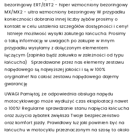
bezoringowy ERT/ERT2 - hiper wzmocniony bezoringowy
MX/MX2 - ultra wzmocniony bezoringowy W przypadku
konieczności dobrania innej liczby zębów prosimy o
kontakt w celu ustalenia szczegółów dostępności i ceny!
Istnieje możliwość wysyłki zakutego łańcucha. Prosimy
o taką informację w uwagach po zakupie w innym
przypadku wysyłamy z dołączonym elementem
łączącym (zapinka bądź zakuwka w zależności od typu
łańcucha) Sprzedawane przez nas elementy zestawu
napędowego są najwyższej jakości i są w 100%
oryginalne! Na całość zestawu napędowego dajemy
gwarancję
UWAGI Pamiętaj, że odpowiednia obsługa napędu
motocyklowego może wydłużyć czas eksploatacji nawet
o 100%! Regularne sprawdzanie stanu napięcia łańcucha
oraz zużycia zębatek zwiększa Twoje bezpieczeństwo
oraz komfort jazdy. Prawidłowy luz jaki powinien być na
łańcuchu w motocyklu przeznaczonym na szosę to około