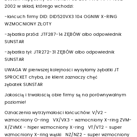
2002 w skład, którego wchodzi:
-łańcuch firmy DID: DID520VX3 104 OGNIW X-RING
WZMOCNIONY ZŁOTY
-zębatka przód: JTF287-14 ZĘBÓW albo odpowiednik
SUNSTAR
-zębatka tył: JTR272-31 ZĘBÓW albo odpowiednik
SUNSTAR
UWAGA W pierwszej kolejności wysyłamy zębatki JT
SPROCKET chyba, że klient zaznaczy chęć
zębatek SUNSTAR
Jakością i trwałością obie firmy są na porównywalnym
poziomie!
Oznaczenia wytrzymałości łańcuchów: V/V2 -
wzmocniony O-ring VX/VX3 - wzmocniony X-ring ZVM-
X/ZVMX - hiper wzmocniony X-ring VT/VT2 - super
wzmocniony X-ring wąski NZ/NZ2 - super wzmocniony