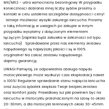
MX/MX2 - ultra wzmocniony bezoringowy W przypadku
konieczności dobrania innej liczby zębów prosimy o
kontakt w celu ustalenia szczegółów dostępności i ceny!
Istnieje możliwość wysyłki zakutego łańcucha. Prosimy
o taką informację w uwagach po zakupie w innym
przypadku wysyłamy z dołączonym elementem
łączącym (zapinka bądź zakuwka w zależności od typu
łańcucha) Sprzedawane przez nas elementy zestawu
napędowego są najwyższej jakości i są w 100%
oryginalne! Na całość zestawu napędowego
dajemy gwarancję
UWAGI Pamiętaj, że odpowiednia obsługa napędu
motocyklowego może wydłużyć czas eksploatacji nawet
o 100%! Regularne sprawdzanie stanu napięcia łańcucha
oraz zużycia zębatek zwiększa Twoje bezpieczeństwo
oraz komfort jazdy. Prawidłowy luz jaki powinien być na
łańcuchu w motocyklu przeznaczonym na szosę to około
20-30mm, a dla motocykli terenowych około 30-45mm.