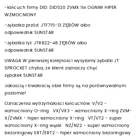
-łańcuch firmy DID: DID520 ZVMX 114 OGNIW HIPER
WZMOCNIONY
-zębatka przód: JTF715-13 ZĘBÓW albo
odpowiednik SUNSTAR
-zębatka tył: JTR822-48 ZĘBÓW albo
odpowiednik SUNSTAR
UWAGA W pierwszej kolejności wysyłamy zębatki JT
SPROCKET chyba, że klient zaznaczy chęć
zębatek SUNSTAR
Jakością i trwałością obie firmy są na porównywalnym
poziomie!
Oznaczenia wytrzymałości łańcuchów: V/V2 -
wzmocniony O-ring VX/VX3 - wzmocniony X-ring ZVM-
X/ZVMX - hiper wzmocniony X-ring VT/VT2 - super
wzmocniony X-ring wąski NZ/NZ2 - super wzmocniony
bezoringowy ERT/ERT2 - hiper wzmocniony bezoringowy