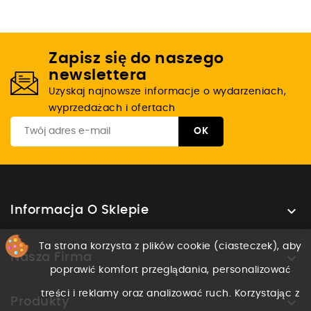
Zapisz się do naszego
newslettera
Uzyskaj najnowsze informacje o wydarzeniach,
wyprzedażach i ofertach

Informacja O Sklepie
Ta strona korzysta z plików cookie (ciasteczek), aby

Nasza Firma
poprawić komfort przeglądania, personalizować
treści i reklamy oraz analizować ruch. Korzystając z

Produkty