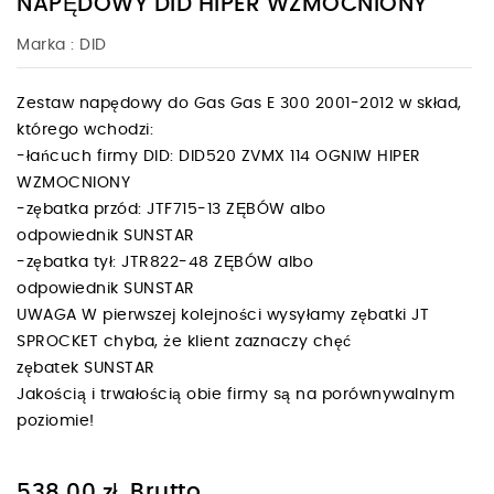
NAPĘDOWY DID HIPER WZMOCNIONY
Marka :
DID
Zestaw napędowy do Gas Gas E 300 2001-2012 w skład,
którego wchodzi:
-łańcuch firmy DID: DID520 ZVMX 114 OGNIW HIPER
WZMOCNIONY
-zębatka przód: JTF715-13 ZĘBÓW albo
odpowiednik SUNSTAR
-zębatka tył: JTR822-48 ZĘBÓW albo
odpowiednik SUNSTAR
UWAGA W pierwszej kolejności wysyłamy zębatki JT
SPROCKET chyba, że klient zaznaczy chęć
zębatek SUNSTAR
Jakością i trwałością obie firmy są na porównywalnym
poziomie!
Brutto
538,00 zł